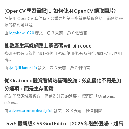
[OpenCV 學習筆記] 1. 如何使用 OpenCV 讀取圖片?
在使用 OpenCV 套件時，最重要的第一步就是讀取資料，而資料來
源的格式可以是...
由
logohow1020
發文
3 天前
0
個留言
亂數產生無線網路上網密碼 wifi pin code
密碼開通有時效性, 如1~3個月 密碼使用後,有時效性, 如1~7天. 同組
密...
由
林門神JanusLin
發文
3 天前
0
個留言
從 Oratomic 融資看網站基礎設施：效能優化不再是加
分選項，而是生存關鍵
網站開發領域最近有一個值得注意的進展。 標題是「Oratomic
raises...
由
adventurernotdead_rick
發文
3 天前
0
個留言
Divi 5 最新版 CSS Grid Editor | 2026 年強勢登場，超高