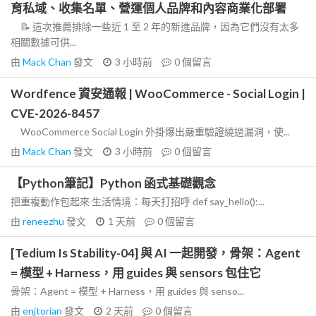
育私域、收集名單、營運個人品牌和內容商業化部署
📝 這次推薦排除一些近 1 至 2 年的新進品牌，因為它們沒有太多
相關數據可供...
由
Mack Chan
發文
3 小時前
0
個留言
Wordfence 資安通報 | WooCommerce - Social Login |
CVE-2026-8457
WooCommerce Social Login 外掛爆出嚴重驗證繞過漏洞，使...
由
Mack Chan
發文
3 小時前
0
個留言
【Python筆記】Python 函式基礎觀念
把重複動作包起來 生活情境：每天打招呼 def say_hello():...
由
reneezhu
發文
1 天前
0
個留言
[Tedium Is Stability-04] 與 AI 一起開發，骨架：Agent
= 模型 + Harness，用 guides 與 sensors 包住它
骨架：Agent = 模型 + Harness，用 guides 與 senso...
由
enjtorian
發文
2 天前
0
個留言