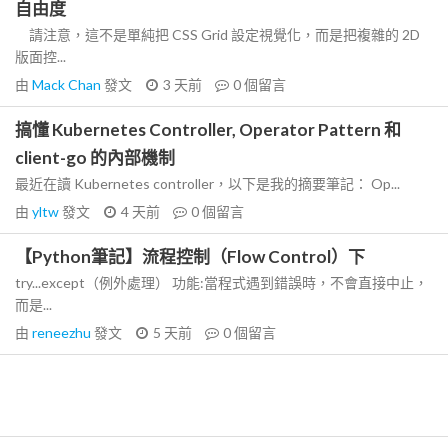
自由度
請注意，這不是單純把 CSS Grid 設定視覺化，而是把複雜的 2D
版面控...
由
Mack Chan
發文
3 天前
0
個留言
搞懂 Kubernetes Controller, Operator Pattern 和
client-go 的內部機制
最近在讀 Kubernetes controller，以下是我的摘要筆記： Op...
由
yltw
發文
4 天前
0
個留言
【Python筆記】流程控制（Flow Control）下
try...except（例外處理） 功能:當程式遇到錯誤時，不會直接中止，
而是...
由
reneezhu
發文
5 天前
0
個留言