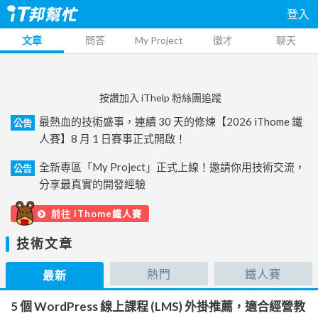
登入
文章
問答
My Project
徵才
聊天
按讚加入 iThelp 粉絲團追蹤
最熱血的技術盛事，連續 30 天的修煉【2026 iThome 鐵
公告
人賽】8 月 1 日賽事正式開啟！
全新專區「My Project」正式上線！邀請你用技術交流，
公告
分享最真實的開發經驗
前往 iThome鐵人賽
技術文章
熱門
鐵人賽
最新
5 個 WordPress 線上課程 (LMS) 外掛推薦，適合經營教