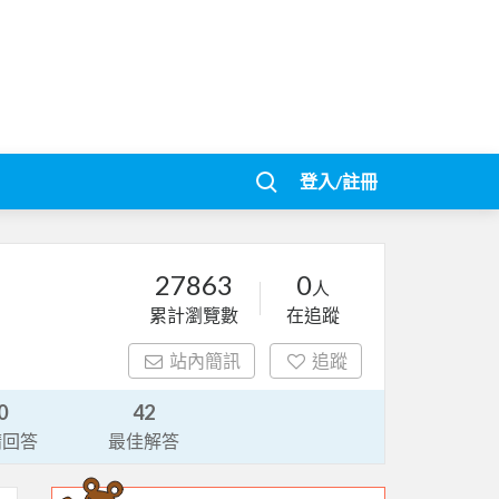
登入/註冊
27863
0
人
累計瀏覽數
在追蹤
站內簡訊
追蹤
0
42
請回答
最佳解答