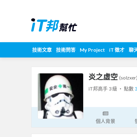
技術文章
技術問答
My Project
iT 徵才
聊
炎之虛空
(solzxer
iT邦高手 3 級 ‧ 點數
個人背景