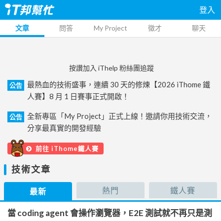
登入
文章
問答
My Project
徵才
聊天
按讚加入 iThelp 粉絲團追蹤
最熱血的技術盛事，連續 30 天的修煉【2026 iThome 鐵
公告
人賽】8 月 1 日賽事正式開啟！
全新專區「My Project」正式上線！邀請你用技術交流，
公告
分享最真實的開發經驗
前往 iThome鐵人賽
技術文章
熱門
鐵人賽
最新
當 coding agent 會操作瀏覽器，E2E 測試就不再只是測