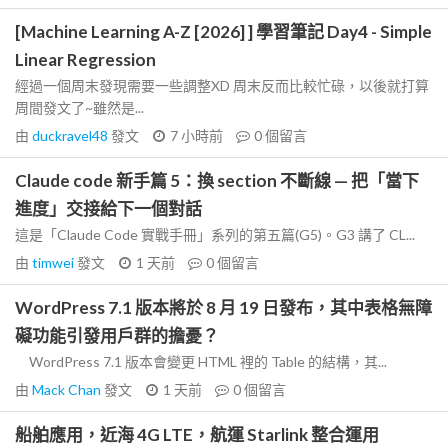
[Machine Learning A-Z [2026] ] 學習筆記 Day4 - Simple
Linear Regression
經過一個周末發現需要一些調整XD 周末反而比較忙碌，以後就打算
周間發文了~雖然是...
由
duckravel48
發文
7 小時前
0
個留言
Claude code 新手篇 5：換 section 不斷線 — 把「當下
進度」交接給下一個對話
這是「Claude Code 實戰手冊」系列的第五篇(G5)。G3 講了 CL...
由
timwei
發文
1 天前
0
個留言
WordPress 7.1 版本將於 8 月 19 日發布，其中表格無障
礙功能引發用戶群的擔憂？
WordPress 7.1 版本會變更 HTML 裡的 Table 的結構，其...
由
Mack Chan
發文
1 天前
0
個留言
船舶應用，近海 4G LTE，航運 Starlink 整合運用