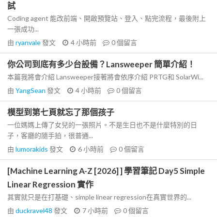
試
Coding agent 能改前端、開啟預覽站、登入、點完流程，最後附上
一張成功...
由
ryanvale
發文
4 小時前
0
個留言
你公司到底有多少台設備？Lansweeper 簡單介紹！
本篇我將會介紹 Lansweeper接著將會依序介紹 PRTG和 SolarWi...
由
YangSean
發文
4 小時前
0
個留言
模型到第七頁就忘了那個孩子
一位媽媽上傳了女兒的一張照片。不是生日也不是什麼特別的日
子，客廳的隨手拍，很普通...
由
lumorakids
發文
6 小時前
0
個留言
[Machine Learning A-Z [2026] ] 學習筆記 Day5 Simple
Linear Regression 實作
其實就只是在打基礎、simple linear regression在真實世界的...
由
duckravel48
發文
7 小時前
0
個留言