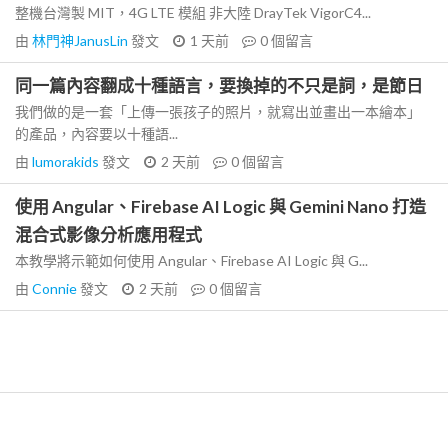
整機台灣製 MIT，4G LTE 模組 非大陸 DrayTek VigorC4...
由
林門神JanusLin
發文
1 天前
0
個留言
同一篇內容翻成十種語言，要換掉的不只是詞，是節日
我們做的是一套「上傳一張孩子的照片，就寫出並畫出一本繪本」
的產品，內容要以十種語...
由
lumorakids
發文
2 天前
0
個留言
使用 Angular、Firebase AI Logic 與 Gemini Nano 打造
混合式影像分析應用程式
本教學將示範如何使用 Angular、Firebase AI Logic 與 G...
由
Connie
發文
2 天前
0
個留言