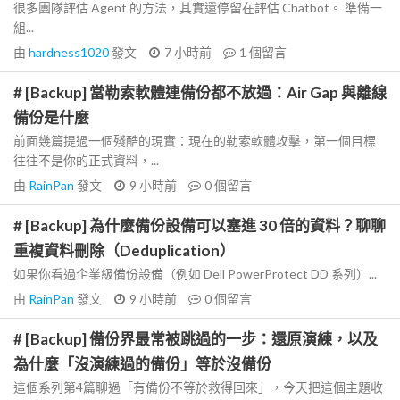
很多團隊評估 Agent 的方法，其實還停留在評估 Chatbot。 準備一
組...
由
hardness1020
發文
7 小時前
1
個留言
# [Backup] 當勒索軟體連備份都不放過：Air Gap 與離線
備份是什麼
前面幾篇提過一個殘酷的現實：現在的勒索軟體攻擊，第一個目標
往往不是你的正式資料，...
由
RainPan
發文
9 小時前
0
個留言
# [Backup] 為什麼備份設備可以塞進 30 倍的資料？聊聊
重複資料刪除（Deduplication）
如果你看過企業級備份設備（例如 Dell PowerProtect DD 系列）...
由
RainPan
發文
9 小時前
0
個留言
# [Backup] 備份界最常被跳過的一步：還原演練，以及
為什麼「沒演練過的備份」等於沒備份
這個系列第4篇聊過「有備份不等於救得回來」，今天把這個主題收