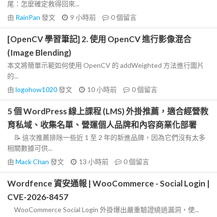
尾：怎麼確定救得回來...
由
RainPan
發文
9 小時前
0
個留言
[OpenCV 學習筆記] 2. 使用 OpenCV 進行影像混合
(Image Blending)
本文將簡單示範如何使用 OpenCV 的 addWeighted 方法進行圖片
的...
由
logohow1020
發文
10 小時前
0
個留言
5 個 WordPress 線上課程 (LMS) 外掛推薦，適合經營教
育私域、收集名單、營運個人品牌和內容商業化部署
📝 這次推薦排除一些近 1 至 2 年的新進品牌，因為它們沒有太多
相關數據可供...
由
Mack Chan
發文
13 小時前
0
個留言
Wordfence 資安通報 | WooCommerce - Social Login |
CVE-2026-8457
WooCommerce Social Login 外掛爆出嚴重驗證繞過漏洞，使...