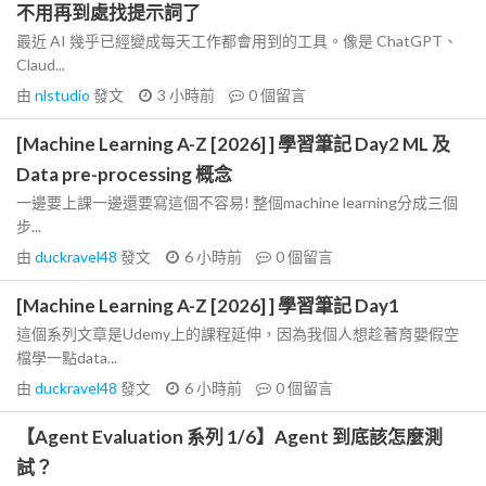
不用再到處找提示詞了
最近 AI 幾乎已經變成每天工作都會用到的工具。像是 ChatGPT、
Claud...
由
nlstudio
發文
3 小時前
0
個留言
[Machine Learning A-Z [2026] ] 學習筆記 Day2 ML 及
Data pre-processing 概念
一邊要上課一邊還要寫這個不容易! 整個machine learning分成三個
步...
由
duckravel48
發文
6 小時前
0
個留言
[Machine Learning A-Z [2026] ] 學習筆記 Day1
這個系列文章是Udemy上的課程延伸，因為我個人想趁著育嬰假空
檔學一點data...
由
duckravel48
發文
6 小時前
0
個留言
【Agent Evaluation 系列 1/6】Agent 到底該怎麼測
試？