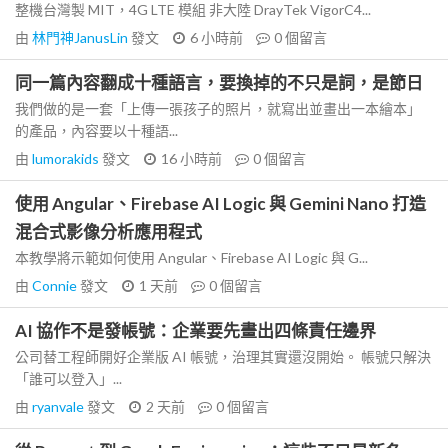
整機台灣製 MIT，4G LTE 模組 非大陸 DrayTek VigorC4...
由
林門神JanusLin
發文
6 小時前
0
個留言
同一篇內容翻成十種語言，要換掉的不只是詞，是節日
我們做的是一套「上傳一張孩子的照片，就寫出並畫出一本繪本」
的產品，內容要以十種語...
由
lumorakids
發文
16 小時前
0
個留言
使用 Angular、Firebase AI Logic 與 Gemini Nano 打造
混合式影像分析應用程式
本教學將示範如何使用 Angular、Firebase AI Logic 與 G...
由
Connie
發文
1 天前
0
個留言
AI 協作不是發帳號：企業要先畫出四條責任邊界
公司替工程師開好企業版 AI 帳號，治理其實還沒開始。 帳號只解決
「誰可以登入」...
由
ryanvale
發文
2 天前
0
個留言