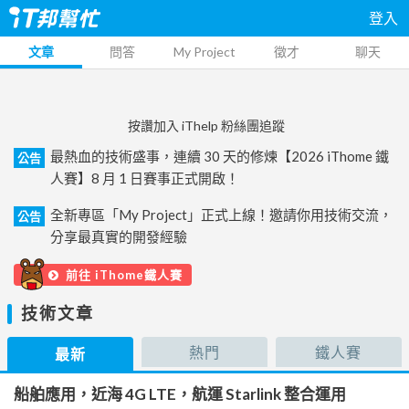
登入
文章
問答
My Project
徵才
聊天
按讚加入 iThelp 粉絲團追蹤
最熱血的技術盛事，連續 30 天的修煉【2026 iThome 鐵
公告
人賽】8 月 1 日賽事正式開啟！
全新專區「My Project」正式上線！邀請你用技術交流，
公告
分享最真實的開發經驗
前往 iThome鐵人賽
技術文章
熱門
鐵人賽
最新
船舶應用，近海 4G LTE，航運 Starlink 整合運用