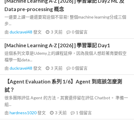
[Machine Learning A-Z [2026] ] 學習筆記 Day2 ML 及
Data pre-processing 概念
一邊要上課一邊還要寫這個不容易! 整個machine learning分成三個
步...
由
duckravel48
發文
3 天前
0
個留言
[Machine Learning A-Z [2026] ] 學習筆記 Day1
這個系列文章是Udemy上的課程延伸，因為我個人想趁著育嬰假空
檔學一點data...
由
duckravel48
發文
3 天前
0
個留言
【Agent Evaluation 系列 1/6】Agent 到底該怎麼測
試？
很多團隊評估 Agent 的方法，其實還停留在評估 Chatbot。 準備一
組...
由
hardness1020
發文
3 天前
1
個留言