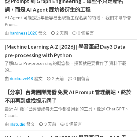
從 Prompt 到 Graph Engineering：這些不只是新名
詞，而是 AI Agent 踩坑後衍生的工程
AI Agent 可能是近年最容易出現新工程名詞的領域。 我們才剛學會
Prom...
由
hardness1020
發文
2 天前
0
個留言
[Machine Learning A-Z [2026] ] 學習筆記 Day3 Data
pre-processing with Python
了解Data Pre-processing的概念後，接著就是要實作了 資料下載
的...
由
duckravel48
發文
2 天前
0
個留言
【分享】台灣團隊開發 免費 AI Prompt 管理網站，終於
不用再到處找提示詞了
最近 AI 幾乎已經變成每天工作都會用到的工具。像是 ChatGPT、
Claud...
由
nlstudio
發文
3 天前
0
個留言