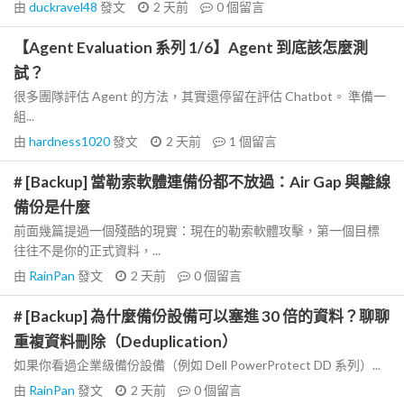
由
duckravel48
發文
2 天前
0
個留言
【Agent Evaluation 系列 1/6】Agent 到底該怎麼測
試？
很多團隊評估 Agent 的方法，其實還停留在評估 Chatbot。 準備一
組...
由
hardness1020
發文
2 天前
1
個留言
# [Backup] 當勒索軟體連備份都不放過：Air Gap 與離線
備份是什麼
前面幾篇提過一個殘酷的現實：現在的勒索軟體攻擊，第一個目標
往往不是你的正式資料，...
由
RainPan
發文
2 天前
0
個留言
# [Backup] 為什麼備份設備可以塞進 30 倍的資料？聊聊
重複資料刪除（Deduplication）
如果你看過企業級備份設備（例如 Dell PowerProtect DD 系列）...
由
RainPan
發文
2 天前
0
個留言