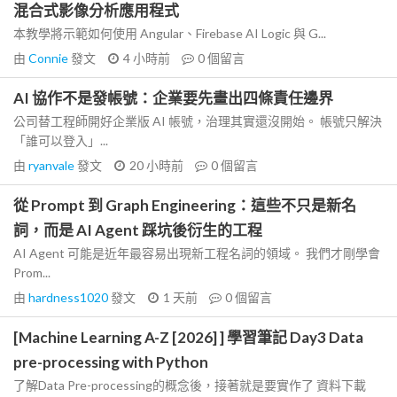
混合式影像分析應用程式
本教學將示範如何使用 Angular、Firebase AI Logic 與 G...
由
Connie
發文
4 小時前
0
個留言
AI 協作不是發帳號：企業要先畫出四條責任邊界
公司替工程師開好企業版 AI 帳號，治理其實還沒開始。 帳號只解決
「誰可以登入」...
由
ryanvale
發文
20 小時前
0
個留言
從 Prompt 到 Graph Engineering：這些不只是新名
詞，而是 AI Agent 踩坑後衍生的工程
AI Agent 可能是近年最容易出現新工程名詞的領域。 我們才剛學會
Prom...
由
hardness1020
發文
1 天前
0
個留言
[Machine Learning A-Z [2026] ] 學習筆記 Day3 Data
pre-processing with Python
了解Data Pre-processing的概念後，接著就是要實作了 資料下載