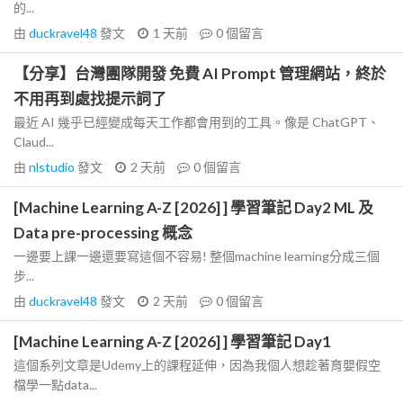
的...
由
duckravel48
發文
1 天前
0
個留言
【分享】台灣團隊開發 免費 AI Prompt 管理網站，終於
不用再到處找提示詞了
最近 AI 幾乎已經變成每天工作都會用到的工具。像是 ChatGPT、
Claud...
由
nlstudio
發文
2 天前
0
個留言
[Machine Learning A-Z [2026] ] 學習筆記 Day2 ML 及
Data pre-processing 概念
一邊要上課一邊還要寫這個不容易! 整個machine learning分成三個
步...
由
duckravel48
發文
2 天前
0
個留言
[Machine Learning A-Z [2026] ] 學習筆記 Day1
這個系列文章是Udemy上的課程延伸，因為我個人想趁著育嬰假空
檔學一點data...