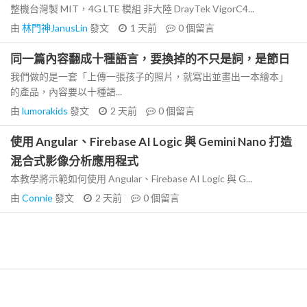
整機台灣製 MIT，4G LTE 模組 非大陸 DrayTek VigorC4...
由
林門神JanusLin
發文
1 天前
0
個留言
同一篇內容翻成十種語言，要換掉的不只是詞，是節日
我們做的是一套「上傳一張孩子的照片，就寫出並畫出一本繪本」
的產品，內容要以十種語...
由
lumorakids
發文
2 天前
0
個留言
使用 Angular、Firebase AI Logic 與 Gemini Nano 打造
混合式影像分析應用程式
本教學將示範如何使用 Angular、Firebase AI Logic 與 G...
由
Connie
發文
2 天前
0
個留言