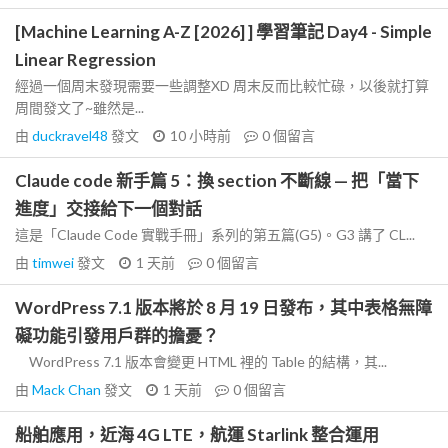
[Machine Learning A-Z [2026] ] 學習筆記 Day4 - Simple
Linear Regression
經過一個周末發現需要一些調整XD 周末反而比較忙碌，以後就打算
周間發文了~雖然是...
由
duckravel48
發文
10 小時前
0
個留言
Claude code 新手篇 5：換 section 不斷線 — 把「當下
進度」交接給下一個對話
這是「Claude Code 實戰手冊」系列的第五篇(G5)。G3 講了 CL...
由
timwei
發文
1 天前
0
個留言
WordPress 7.1 版本將於 8 月 19 日發布，其中表格無障
礙功能引發用戶群的擔憂？
WordPress 7.1 版本會變更 HTML 裡的 Table 的結構，其...
由
Mack Chan
發文
1 天前
0
個留言
船舶應用，近海 4G LTE，航運 Starlink 整合運用