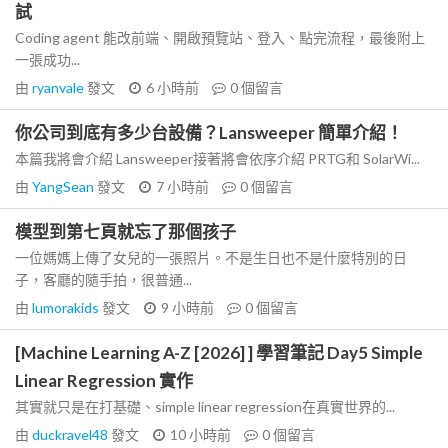
試
Coding agent 能改前端、開啟預覽站、登入、點完流程，最後附上
一張成功...
由
ryanvale
發文
6 小時前
0
個留言
你公司到底有多少台設備？Lansweeper 簡單介紹！
本篇我將會介紹 Lansweeper接著將會依序介紹 PRTG和 SolarWi...
由
YangSean
發文
7 小時前
0
個留言
模型到第七頁就忘了那個孩子
一位媽媽上傳了女兒的一張照片。不是生日也不是什麼特別的日
子，客廳的隨手拍，很普通...
由
lumorakids
發文
9 小時前
0
個留言
[Machine Learning A-Z [2026] ] 學習筆記 Day5 Simple
Linear Regression 實作
其實就只是在打基礎、simple linear regression在真實世界的...
由
duckravel48
發文
10 小時前
0
個留言