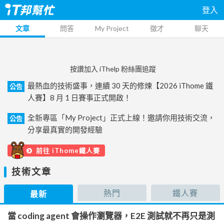
登入
文章
問答
My Project
徵才
聊天
按讚加入 iThelp 粉絲團追蹤
最熱血的技術盛事，連續 30 天的修煉【2026 iThome 鐵
公告
人賽】8 月 1 日賽事正式開啟！
全新專區「My Project」正式上線！邀請你用技術交流，
公告
分享最真實的開發經驗
前往 iThome鐵人賽
技術文章
熱門
鐵人賽
最新
當 coding agent 會操作瀏覽器，E2E 測試就不再只是測