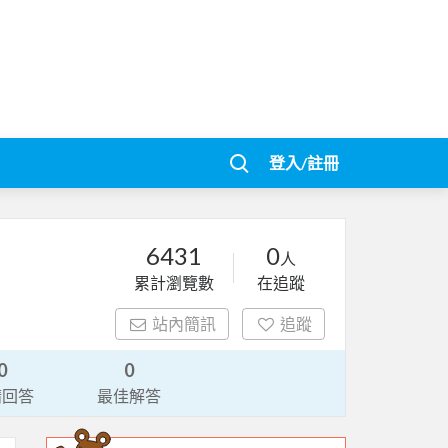
登入/註冊
6431
0
人
累計瀏覽數
在追蹤
站內簡訊
追蹤
0
0
請回答
最佳解答