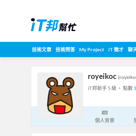
技術文章
技術問答
My Project
iT 徵才
聊
royeikoc
(royeiko
iT邦新手 5 級 ‧ 點數
個人背景