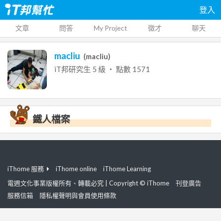
登入
文章
問答
My Project
徵才
聊天
macliu
(
macliu
)
iT邦研究生
5
級 ‧ 點數
1571
鐵人檔案
iThome 服務
iThome online
iThome Learning
電週文化事業版權所有、轉載必究 | Copyright © iThome
刊登廣告
服務信箱
隱私權聲明與會員使用條款