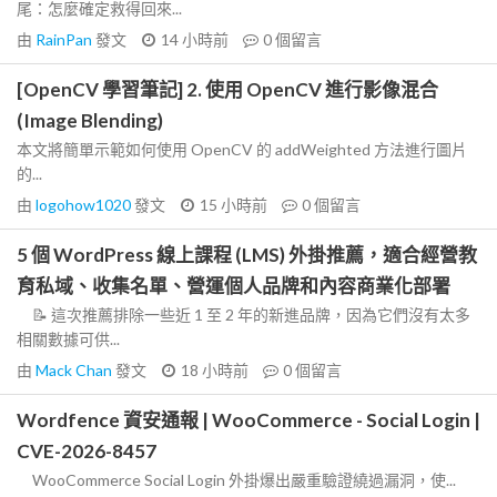
尾：怎麼確定救得回來...
由
RainPan
發文
14 小時前
0
個留言
[OpenCV 學習筆記] 2. 使用 OpenCV 進行影像混合
(Image Blending)
本文將簡單示範如何使用 OpenCV 的 addWeighted 方法進行圖片
的...
由
logohow1020
發文
15 小時前
0
個留言
5 個 WordPress 線上課程 (LMS) 外掛推薦，適合經營教
育私域、收集名單、營運個人品牌和內容商業化部署
📝 這次推薦排除一些近 1 至 2 年的新進品牌，因為它們沒有太多
相關數據可供...
由
Mack Chan
發文
18 小時前
0
個留言
Wordfence 資安通報 | WooCommerce - Social Login |
CVE-2026-8457
WooCommerce Social Login 外掛爆出嚴重驗證繞過漏洞，使...