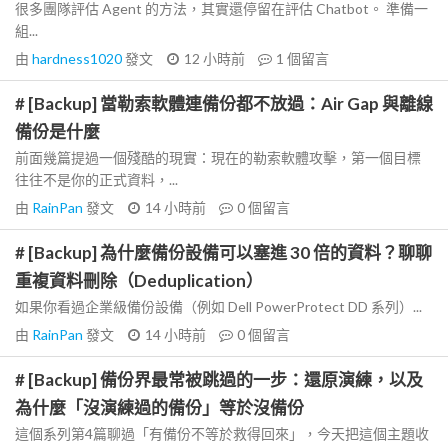
很多團隊評估 Agent 的方法，其實還停留在評估 Chatbot。 準備一
組...
由
hardness1020
發文
12 小時前
1
個留言
# [Backup] 當勒索軟體連備份都不放過：Air Gap 與離線
備份是什麼
前面幾篇提過一個殘酷的現實：現在的勒索軟體攻擊，第一個目標
往往不是你的正式資料，...
由
RainPan
發文
14 小時前
0
個留言
# [Backup] 為什麼備份設備可以塞進 30 倍的資料？聊聊
重複資料刪除（Deduplication）
如果你看過企業級備份設備（例如 Dell PowerProtect DD 系列）...
由
RainPan
發文
14 小時前
0
個留言
# [Backup] 備份界最常被跳過的一步：還原演練，以及
為什麼「沒演練過的備份」等於沒備份
這個系列第4篇聊過「有備份不等於救得回來」，今天把這個主題收