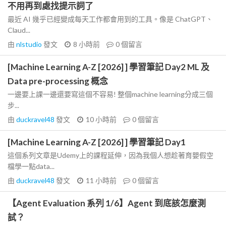
不用再到處找提示詞了
最近 AI 幾乎已經變成每天工作都會用到的工具。像是 ChatGPT、
Claud...
由
nlstudio
發文
8 小時前
0
個留言
[Machine Learning A-Z [2026] ] 學習筆記 Day2 ML 及
Data pre-processing 概念
一邊要上課一邊還要寫這個不容易! 整個machine learning分成三個
步...
由
duckravel48
發文
10 小時前
0
個留言
[Machine Learning A-Z [2026] ] 學習筆記 Day1
這個系列文章是Udemy上的課程延伸，因為我個人想趁著育嬰假空
檔學一點data...
由
duckravel48
發文
11 小時前
0
個留言
【Agent Evaluation 系列 1/6】Agent 到底該怎麼測
試？