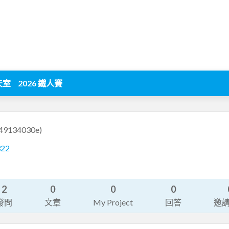
天室
2026 鐵人賽
e49134030e)
322
2
0
0
0
發問
文章
My Project
回答
邀