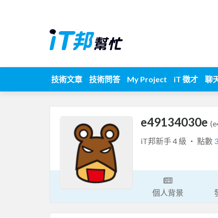
技術文章
技術問答
My Project
iT 徵才
聊
e49134030e
(
iT邦新手 4 級 ‧ 點數
個人背景