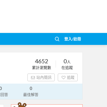
登入/註冊
4652
0
人
累計瀏覽數
在追蹤
站內簡訊
追蹤
0
0
請回答
最佳解答