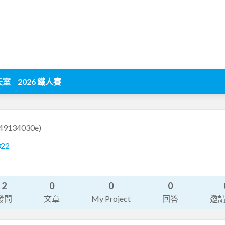
天室
2026 鐵人賽
e49134030e)
322
2
0
0
0
發問
文章
My Project
回答
邀