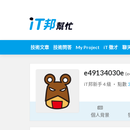
技術文章
技術問答
My Project
iT 徵才
聊
e49134030e
(
iT邦新手 4 級 ‧ 點數
個人背景