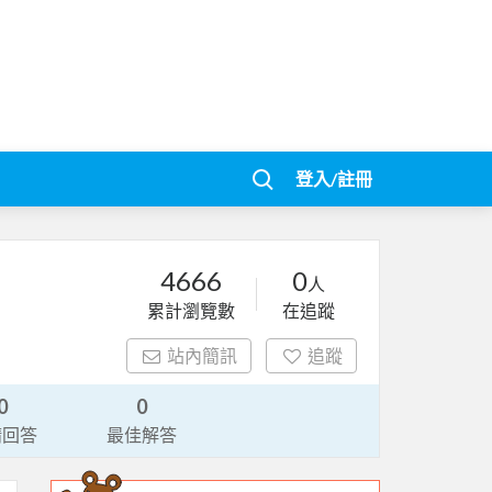
登入/註冊
4666
0
人
累計瀏覽數
在追蹤
站內簡訊
追蹤
0
0
請回答
最佳解答