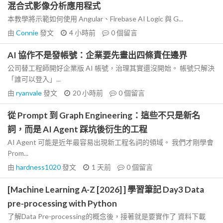
混合式影像分析應用程式
本教學將示範如何使用 Angular、Firebase AI Logic 與 G...
由
Connie
發文
4 小時前
0
個留言
AI 協作不是發帳號：企業要先畫出四條責任邊界
公司替工程師開好企業版 AI 帳號，治理其實還沒開始。 帳號只解決
「誰可以登入」...
由
ryanvale
發文
20 小時前
0
個留言
從 Prompt 到 Graph Engineering：這些不只是新名
詞，而是 AI Agent 踩坑後衍生的工程
AI Agent 可能是近年最容易出現新工程名詞的領域。 我們才剛學會
Prom...
由
hardness1020
發文
1 天前
0
個留言
[Machine Learning A-Z [2026] ] 學習筆記 Day3 Data
pre-processing with Python
了解Data Pre-processing的概念後，接著就是要實作了 資料下載