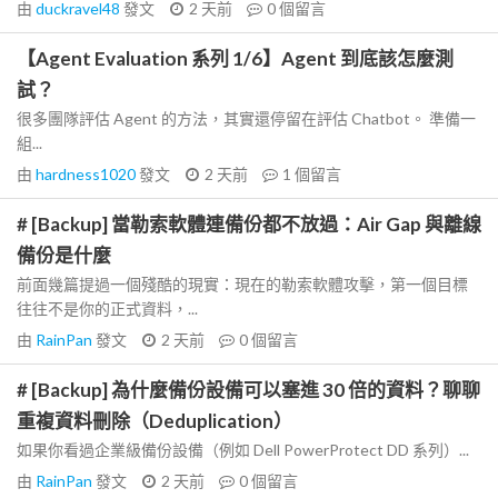
由
duckravel48
發文
2 天前
0
個留言
【Agent Evaluation 系列 1/6】Agent 到底該怎麼測
試？
很多團隊評估 Agent 的方法，其實還停留在評估 Chatbot。 準備一
組...
由
hardness1020
發文
2 天前
1
個留言
# [Backup] 當勒索軟體連備份都不放過：Air Gap 與離線
備份是什麼
前面幾篇提過一個殘酷的現實：現在的勒索軟體攻擊，第一個目標
往往不是你的正式資料，...
由
RainPan
發文
2 天前
0
個留言
# [Backup] 為什麼備份設備可以塞進 30 倍的資料？聊聊
重複資料刪除（Deduplication）
如果你看過企業級備份設備（例如 Dell PowerProtect DD 系列）...
由
RainPan
發文
2 天前
0
個留言