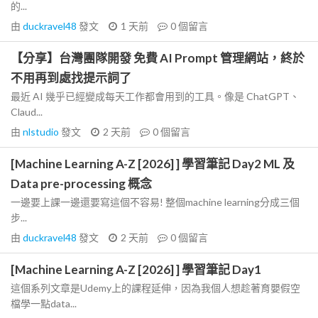
的...
由
duckravel48
發文
1 天前
0
個留言
【分享】台灣團隊開發 免費 AI Prompt 管理網站，終於
不用再到處找提示詞了
最近 AI 幾乎已經變成每天工作都會用到的工具。像是 ChatGPT、
Claud...
由
nlstudio
發文
2 天前
0
個留言
[Machine Learning A-Z [2026] ] 學習筆記 Day2 ML 及
Data pre-processing 概念
一邊要上課一邊還要寫這個不容易! 整個machine learning分成三個
步...
由
duckravel48
發文
2 天前
0
個留言
[Machine Learning A-Z [2026] ] 學習筆記 Day1
這個系列文章是Udemy上的課程延伸，因為我個人想趁著育嬰假空
檔學一點data...