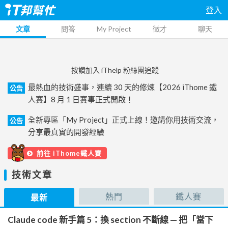
登入
文章
問答
My Project
徵才
聊天
按讚加入 iThelp 粉絲團追蹤
最熱血的技術盛事，連續 30 天的修煉【2026 iThome 鐵
公告
人賽】8 月 1 日賽事正式開啟！
全新專區「My Project」正式上線！邀請你用技術交流，
公告
分享最真實的開發經驗
前往 iThome鐵人賽
技術文章
熱門
鐵人賽
最新
Claude code 新手篇 5：換 section 不斷線 — 把「當下