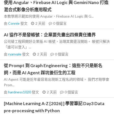
使用 Angular、Firebase AI Logic 與 Gemini Nano 打造
混合式影像分析應用程式
本教學將示範如何使用 Angular、Firebase AI Logic 與 G...
由
Connie
發文
2 天前
0
個留言
AI 協作不是發帳號：企業要先畫出四條責任邊界
公司替工程師開好企業版 AI 帳號，治理其實還沒開始。 帳號只解決
「誰可以登入」...
由
ryanvale
發文
2 天前
0
個留言
從 Prompt 到 Graph Engineering：這些不只是新名
詞，而是 AI Agent 踩坑後衍生的工程
AI Agent 可能是近年最容易出現新工程名詞的領域。 我們才剛學會
Prom...
由
hardness1020
發文
2 天前
0
個留言
[Machine Learning A-Z [2026] ] 學習筆記 Day3 Data
pre-processing with Python