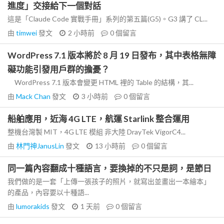
進度」交接給下一個對話
這是「Claude Code 實戰手冊」系列的第五篇(G5)。G3 講了 CL...
由
timwei
發文
2 小時前
0
個留言
WordPress 7.1 版本將於 8 月 19 日發布，其中表格無障
礙功能引發用戶群的擔憂？
WordPress 7.1 版本會變更 HTML 裡的 Table 的結構，其...
由
Mack Chan
發文
3 小時前
0
個留言
船舶應用，近海 4G LTE，航運 Starlink 整合運用
整機台灣製 MIT，4G LTE 模組 非大陸 DrayTek VigorC4...
由
林門神JanusLin
發文
13 小時前
0
個留言
同一篇內容翻成十種語言，要換掉的不只是詞，是節日
我們做的是一套「上傳一張孩子的照片，就寫出並畫出一本繪本」
的產品，內容要以十種語...
由
lumorakids
發文
1 天前
0
個留言