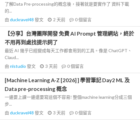
了解Data Pre-processing的概念後，接著就是要實作了 資料下載
的...
由
duckravel48
發文
2 天前
0
個留言
【分享】台灣團隊開發 免費 AI Prompt 管理網站，終於
不用再到處找提示詞了
最近 AI 幾乎已經變成每天工作都會用到的工具。像是 ChatGPT、
Claud...
由
nlstudio
發文
3 天前
0
個留言
[Machine Learning A-Z [2026] ] 學習筆記 Day2 ML 及
Data pre-processing 概念
一邊要上課一邊還要寫這個不容易! 整個machine learning分成三個
步...
由
duckravel48
發文
3 天前
0
個留言