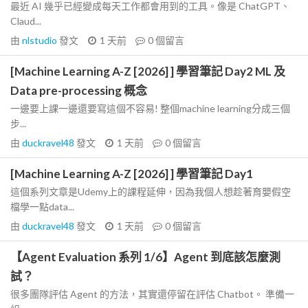
最近 AI 幾乎已經變成每天工作都會用到的工具。像是 ChatGPT、
Claud...
由
nlstudio
發文
1 天前
0
個留言
[Machine Learning A-Z [2026] ] 學習筆記 Day2 ML 及
Data pre-processing 概念
一邊要上課一邊還要寫這個不容易! 整個machine learning分成三個
步...
由
duckravel48
發文
1 天前
0
個留言
[Machine Learning A-Z [2026] ] 學習筆記 Day1
這個系列文章是Udemy上的課程延伸，因為我個人想趁著育嬰假空
檔學一點data...
由
duckravel48
發文
1 天前
0
個留言
【Agent Evaluation 系列 1/6】Agent 到底該怎麼測
試？
很多團隊評估 Agent 的方法，其實還停留在評估 Chatbot。 準備一