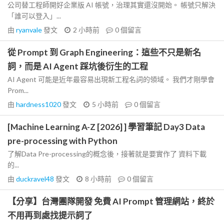
公司替工程師開好企業版 AI 帳號，治理其實還沒開始。 帳號只解決
「誰可以登入」...
由
ryanvale
發文
2 小時前
0
個留言
從 Prompt 到 Graph Engineering：這些不只是新名
詞，而是 AI Agent 踩坑後衍生的工程
AI Agent 可能是近年最容易出現新工程名詞的領域。 我們才剛學會
Prom...
由
hardness1020
發文
5 小時前
0
個留言
[Machine Learning A-Z [2026] ] 學習筆記 Day3 Data
pre-processing with Python
了解Data Pre-processing的概念後，接著就是要實作了 資料下載
的...
由
duckravel48
發文
8 小時前
0
個留言
【分享】台灣團隊開發 免費 AI Prompt 管理網站，終於
不用再到處找提示詞了