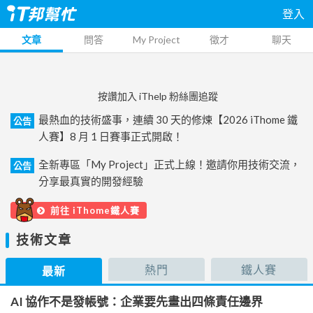
登入
文章
問答
My Project
徵才
聊天
按讚加入 iThelp 粉絲團追蹤
最熱血的技術盛事，連續 30 天的修煉【2026 iThome 鐵
公告
人賽】8 月 1 日賽事正式開啟！
全新專區「My Project」正式上線！邀請你用技術交流，
公告
分享最真實的開發經驗
前往 iThome鐵人賽
技術文章
熱門
鐵人賽
最新
AI 協作不是發帳號：企業要先畫出四條責任邊界