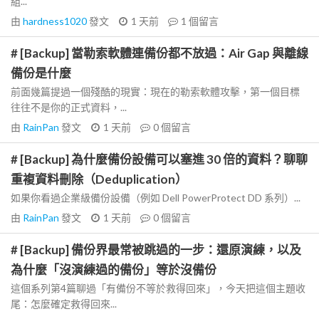
組...
由
hardness1020
發文
1 天前
1
個留言
# [Backup] 當勒索軟體連備份都不放過：Air Gap 與離線
備份是什麼
前面幾篇提過一個殘酷的現實：現在的勒索軟體攻擊，第一個目標
往往不是你的正式資料，...
由
RainPan
發文
1 天前
0
個留言
# [Backup] 為什麼備份設備可以塞進 30 倍的資料？聊聊
重複資料刪除（Deduplication）
如果你看過企業級備份設備（例如 Dell PowerProtect DD 系列）...
由
RainPan
發文
1 天前
0
個留言
# [Backup] 備份界最常被跳過的一步：還原演練，以及
為什麼「沒演練過的備份」等於沒備份
這個系列第4篇聊過「有備份不等於救得回來」，今天把這個主題收
尾：怎麼確定救得回來...