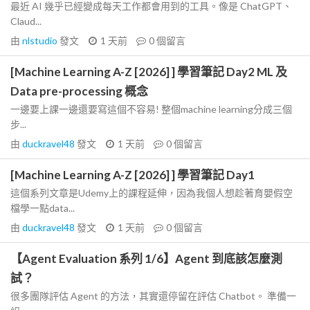
最近 AI 幾乎已經變成每天工作都會用到的工具。像是 ChatGPT、
Claud...
由
nlstudio
發文
1 天前
0
個留言
[Machine Learning A-Z [2026] ] 學習筆記 Day2 ML 及
Data pre-processing 概念
一邊要上課一邊還要寫這個不容易! 整個machine learning分成三個
步...
由
duckravel48
發文
1 天前
0
個留言
[Machine Learning A-Z [2026] ] 學習筆記 Day1
這個系列文章是Udemy上的課程延伸，因為我個人想趁著育嬰假空
檔學一點data...
由
duckravel48
發文
1 天前
0
個留言
【Agent Evaluation 系列 1/6】Agent 到底該怎麼測
試？
很多團隊評估 Agent 的方法，其實還停留在評估 Chatbot。 準備一