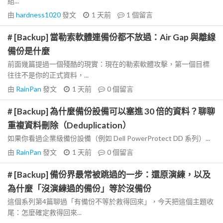
組...
由
hardness1020
發文
1 天前
1
個留言
# [Backup] 當勒索軟體連備份都不放過：Air Gap 與離線
備份是什麼
前面幾篇提過一個殘酷的現實：現在的勒索軟體攻擊，第一個目標
往往不是你的正式資料，...
由
RainPan
發文
1 天前
0
個留言
# [Backup] 為什麼備份設備可以塞進 30 倍的資料？聊聊
重複資料刪除（Deduplication）
如果你看過企業級備份設備（例如 Dell PowerProtect DD 系列）...
由
RainPan
發文
1 天前
0
個留言
# [Backup] 備份界最常被跳過的一步：還原演練，以及
為什麼「沒演練過的備份」等於沒備份
這個系列第4篇聊過「有備份不等於救得回來」，今天把這個主題收
尾：怎麼確定救得回來...