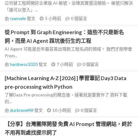
公司替工程師開好企業版 AI 帳號，治理其實還沒開始。 帳號只解決
「誰可以登入」...
由
ryanvale
發文
5 小時前
0
個留言
從 Prompt 到 Graph Engineering：這些不只是新名
詞，而是 AI Agent 踩坑後衍生的工程
AI Agent 可能是近年最容易出現新工程名詞的領域。 我們才剛學會
Prom...
由
hardness1020
發文
7 小時前
0
個留言
[Machine Learning A-Z [2026] ] 學習筆記 Day3 Data
pre-processing with Python
了解Data Pre-processing的概念後，接著就是要實作了 資料下載
的...
由
duckravel48
發文
10 小時前
0
個留言
【分享】台灣團隊開發 免費 AI Prompt 管理網站，終於
不用再到處找提示詞了