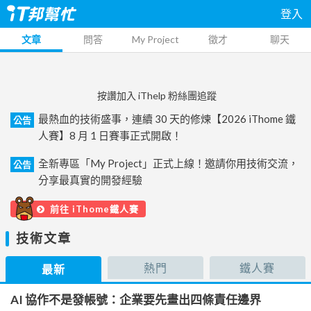
登入
文章
問答
My Project
徵才
聊天
按讚加入 iThelp 粉絲團追蹤
最熱血的技術盛事，連續 30 天的修煉【2026 iThome 鐵
公告
人賽】8 月 1 日賽事正式開啟！
全新專區「My Project」正式上線！邀請你用技術交流，
公告
分享最真實的開發經驗
前往 iThome鐵人賽
技術文章
熱門
鐵人賽
最新
AI 協作不是發帳號：企業要先畫出四條責任邊界