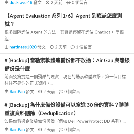
由
duckravel48
發文
2 天前
0
個留言
【Agent Evaluation 系列 1/6】Agent 到底該怎麼測
試？
很多團隊評估 Agent 的方法，其實還停留在評估 Chatbot。 準備一
組...
由
hardness1020
發文
2 天前
1
個留言
# [Backup] 當勒索軟體連備份都不放過：Air Gap 與離線
備份是什麼
前面幾篇提過一個殘酷的現實：現在的勒索軟體攻擊，第一個目標
往往不是你的正式資料，...
由
RainPan
發文
2 天前
0
個留言
# [Backup] 為什麼備份設備可以塞進 30 倍的資料？聊聊
重複資料刪除（Deduplication）
如果你看過企業級備份設備（例如 Dell PowerProtect DD 系列）...
由
RainPan
發文
2 天前
0
個留言