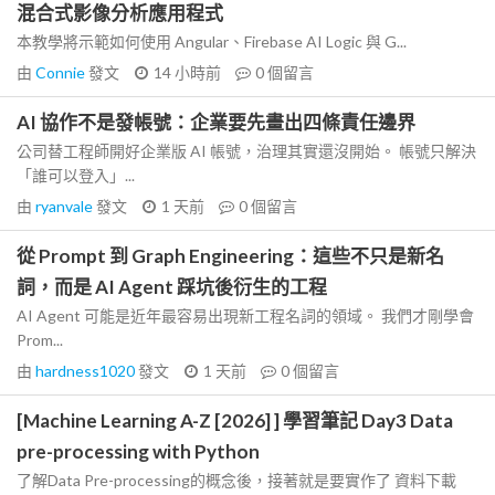
混合式影像分析應用程式
本教學將示範如何使用 Angular、Firebase AI Logic 與 G...
由
Connie
發文
14 小時前
0
個留言
AI 協作不是發帳號：企業要先畫出四條責任邊界
公司替工程師開好企業版 AI 帳號，治理其實還沒開始。 帳號只解決
「誰可以登入」...
由
ryanvale
發文
1 天前
0
個留言
從 Prompt 到 Graph Engineering：這些不只是新名
詞，而是 AI Agent 踩坑後衍生的工程
AI Agent 可能是近年最容易出現新工程名詞的領域。 我們才剛學會
Prom...
由
hardness1020
發文
1 天前
0
個留言
[Machine Learning A-Z [2026] ] 學習筆記 Day3 Data
pre-processing with Python
了解Data Pre-processing的概念後，接著就是要實作了 資料下載