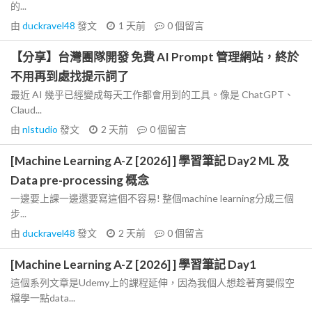
的...
由
duckravel48
發文
1 天前
0
個留言
【分享】台灣團隊開發 免費 AI Prompt 管理網站，終於
不用再到處找提示詞了
最近 AI 幾乎已經變成每天工作都會用到的工具。像是 ChatGPT、
Claud...
由
nlstudio
發文
2 天前
0
個留言
[Machine Learning A-Z [2026] ] 學習筆記 Day2 ML 及
Data pre-processing 概念
一邊要上課一邊還要寫這個不容易! 整個machine learning分成三個
步...
由
duckravel48
發文
2 天前
0
個留言
[Machine Learning A-Z [2026] ] 學習筆記 Day1
這個系列文章是Udemy上的課程延伸，因為我個人想趁著育嬰假空
檔學一點data...