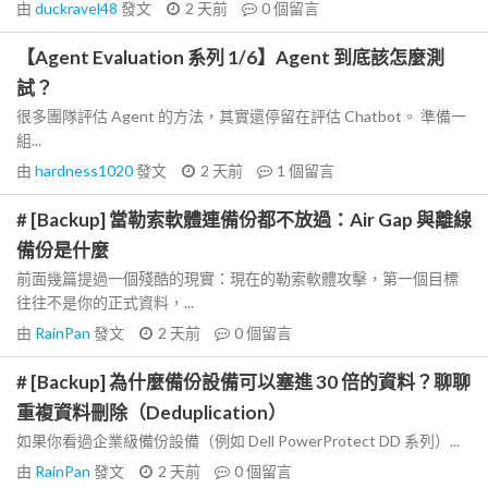
由
duckravel48
發文
2 天前
0
個留言
【Agent Evaluation 系列 1/6】Agent 到底該怎麼測
試？
很多團隊評估 Agent 的方法，其實還停留在評估 Chatbot。 準備一
組...
由
hardness1020
發文
2 天前
1
個留言
# [Backup] 當勒索軟體連備份都不放過：Air Gap 與離線
備份是什麼
前面幾篇提過一個殘酷的現實：現在的勒索軟體攻擊，第一個目標
往往不是你的正式資料，...
由
RainPan
發文
2 天前
0
個留言
# [Backup] 為什麼備份設備可以塞進 30 倍的資料？聊聊
重複資料刪除（Deduplication）
如果你看過企業級備份設備（例如 Dell PowerProtect DD 系列）...
由
RainPan
發文
2 天前
0
個留言