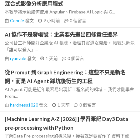
混合式影像分析應用程式
本教學將示範如何使用 Angular、Firebase AI Logic 與 G...
由
Connie
發文
9 小時前
0
個留言
AI 協作不是發帳號：企業要先畫出四條責任邊界
公司替工程師開好企業版 AI 帳號，治理其實還沒開始。 帳號只解決
「誰可以登入」...
由
ryanvale
發文
1 天前
0
個留言
從 Prompt 到 Graph Engineering：這些不只是新名
詞，而是 AI Agent 踩坑後衍生的工程
AI Agent 可能是近年最容易出現新工程名詞的領域。 我們才剛學會
Prom...
由
hardness1020
發文
1 天前
0
個留言
[Machine Learning A-Z [2026] ] 學習筆記 Day3 Data
pre-processing with Python
了解Data Pre-processing的概念後，接著就是要實作了 資料下載