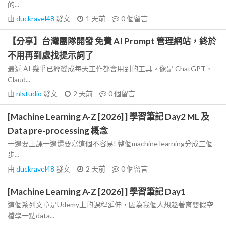
的...
由
duckravel48
發文
1 天前
0
個留言
【分享】台灣團隊開發 免費 AI Prompt 管理網站，終於
不用再到處找提示詞了
最近 AI 幾乎已經變成每天工作都會用到的工具。像是 ChatGPT、
Claud...
由
nlstudio
發文
2 天前
0
個留言
[Machine Learning A-Z [2026] ] 學習筆記 Day2 ML 及
Data pre-processing 概念
一邊要上課一邊還要寫這個不容易! 整個machine learning分成三個
步...
由
duckravel48
發文
2 天前
0
個留言
[Machine Learning A-Z [2026] ] 學習筆記 Day1
這個系列文章是Udemy上的課程延伸，因為我個人想趁著育嬰假空
檔學一點data...