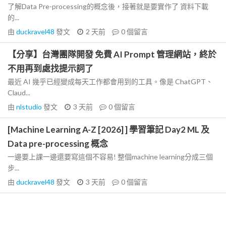
了解Data Pre-processing的概念後，接著就是要實作了 資料下載
的...
由
duckravel48
發文
2 天前
0
個留言
【分享】台灣團隊開發 免費 AI Prompt 管理網站，終於
不用再到處找提示詞了
最近 AI 幾乎已經變成每天工作都會用到的工具。像是 ChatGPT、
Claud...
由
nlstudio
發文
3 天前
0
個留言
[Machine Learning A-Z [2026] ] 學習筆記 Day2 ML 及
Data pre-processing 概念
一邊要上課一邊還要寫這個不容易! 整個machine learning分成三個
步...
由
duckravel48
發文
3 天前
0
個留言