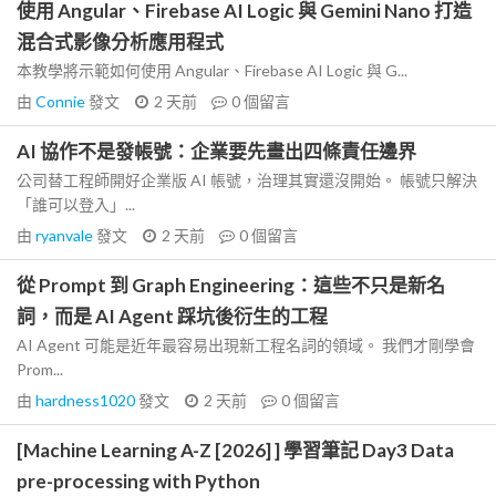
使用 Angular、Firebase AI Logic 與 Gemini Nano 打造
混合式影像分析應用程式
本教學將示範如何使用 Angular、Firebase AI Logic 與 G...
由
Connie
發文
2 天前
0
個留言
AI 協作不是發帳號：企業要先畫出四條責任邊界
公司替工程師開好企業版 AI 帳號，治理其實還沒開始。 帳號只解決
「誰可以登入」...
由
ryanvale
發文
2 天前
0
個留言
從 Prompt 到 Graph Engineering：這些不只是新名
詞，而是 AI Agent 踩坑後衍生的工程
AI Agent 可能是近年最容易出現新工程名詞的領域。 我們才剛學會
Prom...
由
hardness1020
發文
2 天前
0
個留言
[Machine Learning A-Z [2026] ] 學習筆記 Day3 Data
pre-processing with Python