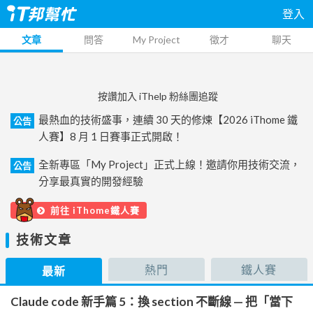
登入
文章
問答
My Project
徵才
聊天
按讚加入 iThelp 粉絲團追蹤
最熱血的技術盛事，連續 30 天的修煉【2026 iThome 鐵
公告
人賽】8 月 1 日賽事正式開啟！
全新專區「My Project」正式上線！邀請你用技術交流，
公告
分享最真實的開發經驗
前往 iThome鐵人賽
技術文章
熱門
鐵人賽
最新
Claude code 新手篇 5：換 section 不斷線 — 把「當下