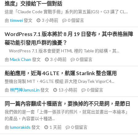
進度」交接給下一個對話
這是「Claude Code 實戰手冊」系列的第五篇(G5)。G3 講了 CL...
由
timwei
發文
3 小時前
0
個留言
WordPress 7.1 版本將於 8 月 19 日發布，其中表格無障
礙功能引發用戶群的擔憂？
WordPress 7.1 版本會變更 HTML 裡的 Table 的結構，其...
由
Mack Chan
發文
3 小時前
0
個留言
船舶應用，近海 4G LTE，航運 Starlink 整合運用
整機台灣製 MIT，4G LTE 模組 非大陸 DrayTek VigorC4...
由
林門神JanusLin
發文
13 小時前
0
個留言
同一篇內容翻成十種語言，要換掉的不只是詞，是節日
我們做的是一套「上傳一張孩子的照片，就寫出並畫出一本繪本」
的產品，內容要以十種語...
由
lumorakids
發文
1 天前
0
個留言