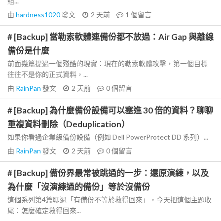
組...
由
hardness1020
發文
2 天前
1
個留言
# [Backup] 當勒索軟體連備份都不放過：Air Gap 與離線
備份是什麼
前面幾篇提過一個殘酷的現實：現在的勒索軟體攻擊，第一個目標
往往不是你的正式資料，...
由
RainPan
發文
2 天前
0
個留言
# [Backup] 為什麼備份設備可以塞進 30 倍的資料？聊聊
重複資料刪除（Deduplication）
如果你看過企業級備份設備（例如 Dell PowerProtect DD 系列）...
由
RainPan
發文
2 天前
0
個留言
# [Backup] 備份界最常被跳過的一步：還原演練，以及
為什麼「沒演練過的備份」等於沒備份
這個系列第4篇聊過「有備份不等於救得回來」，今天把這個主題收
尾：怎麼確定救得回來...