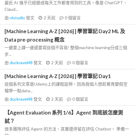
最近 AI 幾乎已經變成每天工作都會用到的工具。像是 ChatGPT、
Claud...
由
nlstudio
發文
2 天前
0
個留言
[Machine Learning A-Z [2026] ] 學習筆記 Day2 ML 及
Data pre-processing 概念
一邊要上課一邊還要寫這個不容易! 整個machine learning分成三個
步...
由
duckravel48
發文
2 天前
0
個留言
[Machine Learning A-Z [2026] ] 學習筆記 Day1
這個系列文章是Udemy上的課程延伸，因為我個人想趁著育嬰假空
檔學一點data...
由
duckravel48
發文
2 天前
0
個留言
【Agent Evaluation 系列 1/6】Agent 到底該怎麼測
試？
很多團隊評估 Agent 的方法，其實還停留在評估 Chatbot。 準備一