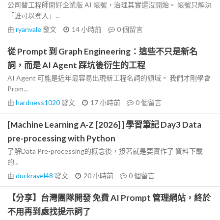
公司替工程師開好企業版 AI 帳號，治理其實還沒開始。 帳號只解決
「誰可以登入」...
由
ryanvale
發文
14 小時前
0
個留言
從 Prompt 到 Graph Engineering：這些不只是新名
詞，而是 AI Agent 踩坑後衍生的工程
AI Agent 可能是近年最容易出現新工程名詞的領域。 我們才剛學會
Prom...
由
hardness1020
發文
17 小時前
0
個留言
[Machine Learning A-Z [2026] ] 學習筆記 Day3 Data
pre-processing with Python
了解Data Pre-processing的概念後，接著就是要實作了 資料下載
的...
由
duckravel48
發文
20 小時前
0
個留言
【分享】台灣團隊開發 免費 AI Prompt 管理網站，終於
不用再到處找提示詞了