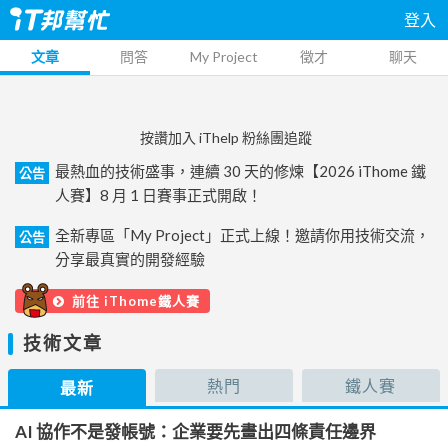
登入
文章
問答
My Project
徵才
聊天
按讚加入 iThelp 粉絲團追蹤
最熱血的技術盛事，連續 30 天的修煉【2026 iThome 鐵
公告
人賽】8 月 1 日賽事正式開啟！
全新專區「My Project」正式上線！邀請你用技術交流，
公告
分享最真實的開發經驗
前往 iThome鐵人賽
技術文章
熱門
鐵人賽
最新
AI 協作不是發帳號：企業要先畫出四條責任邊界