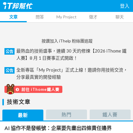
登入
文章
問答
My Project
徵才
聊天
按讚加入 iThelp 粉絲團追蹤
最熱血的技術盛事，連續 30 天的修煉【2026 iThome 鐵
公告
人賽】8 月 1 日賽事正式開啟！
全新專區「My Project」正式上線！邀請你用技術交流，
公告
分享最真實的開發經驗
前往 iThome鐵人賽
技術文章
熱門
鐵人賽
最新
AI 協作不是發帳號：企業要先畫出四條責任邊界