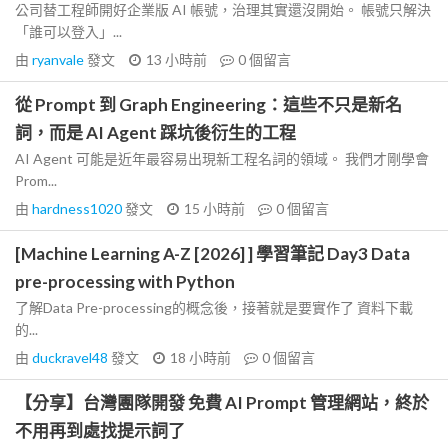
公司替工程師開好企業版 AI 帳號，治理其實還沒開始。 帳號只解決
「誰可以登入」...
由
ryanvale
發文
13 小時前
0
個留言
從 Prompt 到 Graph Engineering：這些不只是新名
詞，而是 AI Agent 踩坑後衍生的工程
AI Agent 可能是近年最容易出現新工程名詞的領域。 我們才剛學會
Prom...
由
hardness1020
發文
15 小時前
0
個留言
[Machine Learning A-Z [2026] ] 學習筆記 Day3 Data
pre-processing with Python
了解Data Pre-processing的概念後，接著就是要實作了 資料下載
的...
由
duckravel48
發文
18 小時前
0
個留言
【分享】台灣團隊開發 免費 AI Prompt 管理網站，終於
不用再到處找提示詞了