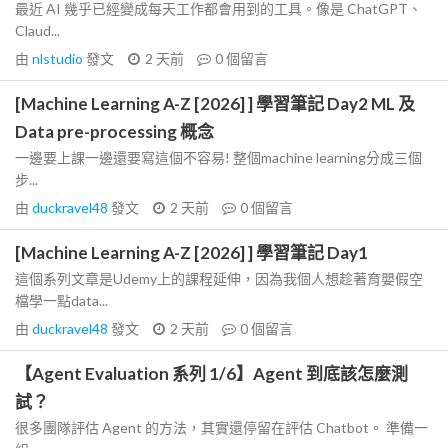
最近 AI 幾乎已經變成每天工作都會用到的工具。像是 ChatGPT、
Claud...
由
nlstudio
發文
2 天前
0
個留言
[Machine Learning A-Z [2026] ] 學習筆記 Day2 ML 及
Data pre-processing 概念
一邊要上課一邊還要寫這個不容易! 整個machine learning分成三個
步...
由
duckravel48
發文
2 天前
0
個留言
[Machine Learning A-Z [2026] ] 學習筆記 Day1
這個系列文章是Udemy上的課程延伸，因為我個人想趁著育嬰假空
檔學一點data...
由
duckravel48
發文
2 天前
0
個留言
【Agent Evaluation 系列 1/6】Agent 到底該怎麼測
試？
很多團隊評估 Agent 的方法，其實還停留在評估 Chatbot。 準備一