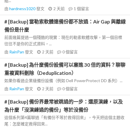
組...
由
hardness1020
發文
2 天前
1
個留言
# [Backup] 當勒索軟體連備份都不放過：Air Gap 與離線
備份是什麼
前面幾篇提過一個殘酷的現實：現在的勒索軟體攻擊，第一個目標
往往不是你的正式資料，...
由
RainPan
發文
2 天前
0
個留言
# [Backup] 為什麼備份設備可以塞進 30 倍的資料？聊聊
重複資料刪除（Deduplication）
如果你看過企業級備份設備（例如 Dell PowerProtect DD 系列）...
由
RainPan
發文
2 天前
0
個留言
# [Backup] 備份界最常被跳過的一步：還原演練，以及
為什麼「沒演練過的備份」等於沒備份
這個系列第4篇聊過「有備份不等於救得回來」，今天把這個主題收
尾：怎麼確定救得回來...