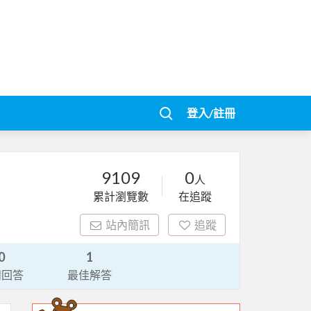
登入/註冊
9109
0
人
累計瀏覽數
在追蹤
站內簡訊
追蹤
0
1
請回答
最佳解答