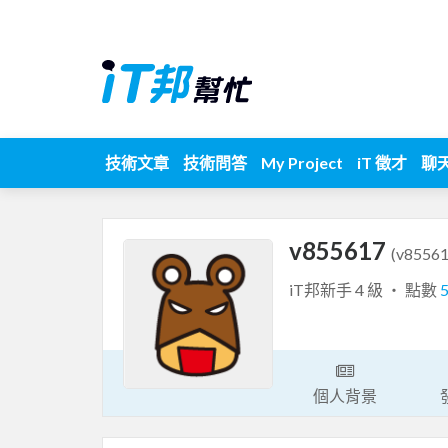
技術文章
技術問答
My Project
iT 徵才
聊
v855617
(v85561
iT邦新手 4 級 ‧ 點數
個人背景