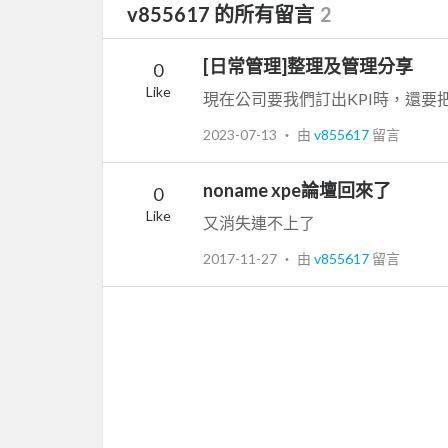
v855617 的所有留言
2
[日常管理]整理及管理分享
0
Like
現在公司要我們訂出KPI時，還
2023-07-13
‧ 由
v855617
留言
noname xpe論壇回來了
0
Like
又消失連不上了
2017-11-27
‧ 由
v855617
留言