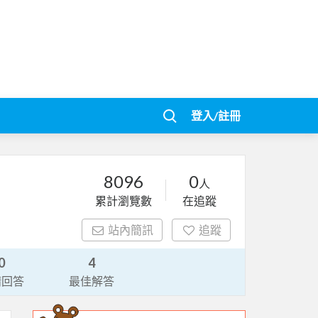
登入/註冊
8096
0
人
累計瀏覽數
在追蹤
站內簡訊
追蹤
0
4
請回答
最佳解答