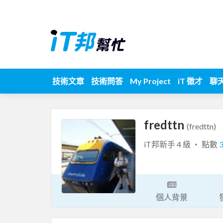
技術文章
技術問答
My Project
iT 徵才
聊
fredttn
(fredttn)
iT邦新手 4 級 ‧ 點數
個人背景