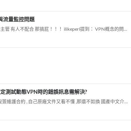
線速度與流量監控問題
不願意調整的 那個同事 就大方報給主管 有人不配合 那搞屁！！！ ilikeperl提到： VPN概念的問題，
防火牆設定測試動態VPN時的錯誤訊息需解決?
阿 你就設錯 有啥好問？ 你們如果 沒簽維護合約 , 自己原廠文件又看不懂 ,那還不如換 國產中文介面 也比 srx240的ma 的費用便宜！！！ 孩子 換了...