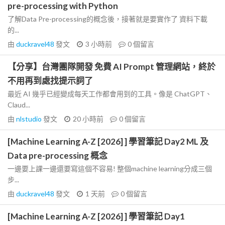
pre-processing with Python
了解Data Pre-processing的概念後，接著就是要實作了 資料下載
的...
由
duckravel48
發文
3 小時前
0
個留言
【分享】台灣團隊開發 免費 AI Prompt 管理網站，終於
不用再到處找提示詞了
最近 AI 幾乎已經變成每天工作都會用到的工具。像是 ChatGPT、
Claud...
由
nlstudio
發文
20 小時前
0
個留言
[Machine Learning A-Z [2026] ] 學習筆記 Day2 ML 及
Data pre-processing 概念
一邊要上課一邊還要寫這個不容易! 整個machine learning分成三個
步...
由
duckravel48
發文
1 天前
0
個留言
[Machine Learning A-Z [2026] ] 學習筆記 Day1