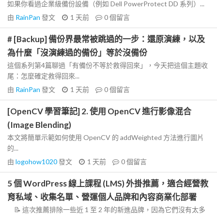
如果你看過企業級備份設備（例如 Dell PowerProtect DD 系列）...
由
RainPan
發文
1 天前
0
個留言
# [Backup] 備份界最常被跳過的一步：還原演練，以及
為什麼「沒演練過的備份」等於沒備份
這個系列第4篇聊過「有備份不等於救得回來」，今天把這個主題收
尾：怎麼確定救得回來...
由
RainPan
發文
1 天前
0
個留言
[OpenCV 學習筆記] 2. 使用 OpenCV 進行影像混合
(Image Blending)
本文將簡單示範如何使用 OpenCV 的 addWeighted 方法進行圖片
的...
由
logohow1020
發文
1 天前
0
個留言
5 個 WordPress 線上課程 (LMS) 外掛推薦，適合經營教
育私域、收集名單、營運個人品牌和內容商業化部署
📝 這次推薦排除一些近 1 至 2 年的新進品牌，因為它們沒有太多