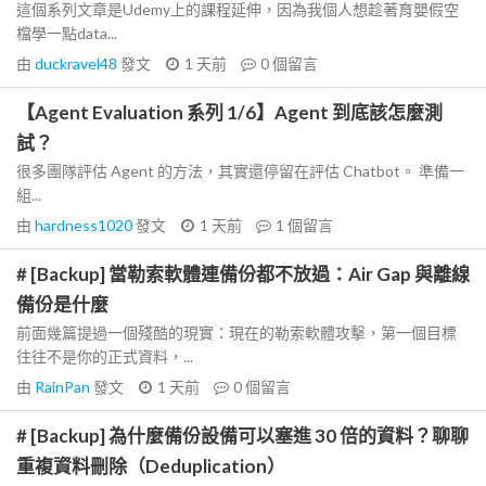
這個系列文章是Udemy上的課程延伸，因為我個人想趁著育嬰假空
檔學一點data...
由
duckravel48
發文
1 天前
0
個留言
【Agent Evaluation 系列 1/6】Agent 到底該怎麼測
試？
很多團隊評估 Agent 的方法，其實還停留在評估 Chatbot。 準備一
組...
由
hardness1020
發文
1 天前
1
個留言
# [Backup] 當勒索軟體連備份都不放過：Air Gap 與離線
備份是什麼
前面幾篇提過一個殘酷的現實：現在的勒索軟體攻擊，第一個目標
往往不是你的正式資料，...
由
RainPan
發文
1 天前
0
個留言
# [Backup] 為什麼備份設備可以塞進 30 倍的資料？聊聊
重複資料刪除（Deduplication）