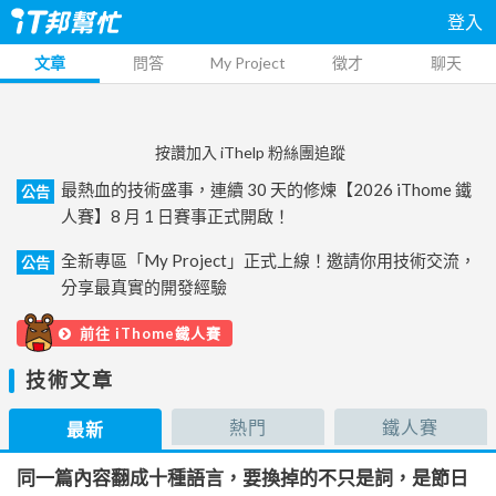
登入
文章
問答
My Project
徵才
聊天
按讚加入 iThelp 粉絲團追蹤
最熱血的技術盛事，連續 30 天的修煉【2026 iThome 鐵
公告
人賽】8 月 1 日賽事正式開啟！
全新專區「My Project」正式上線！邀請你用技術交流，
公告
分享最真實的開發經驗
前往 iThome鐵人賽
技術文章
熱門
鐵人賽
最新
同一篇內容翻成十種語言，要換掉的不只是詞，是節日