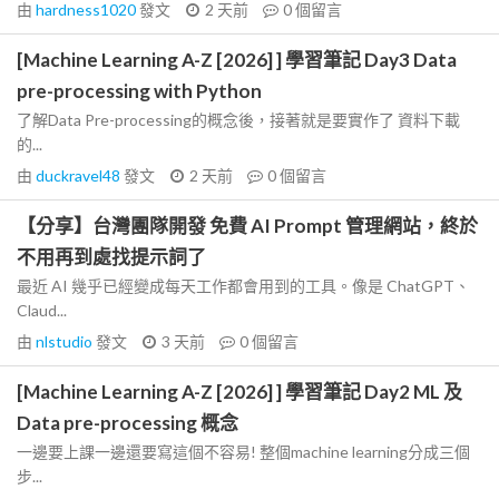
由
hardness1020
發文
2 天前
0
個留言
[Machine Learning A-Z [2026] ] 學習筆記 Day3 Data
pre-processing with Python
了解Data Pre-processing的概念後，接著就是要實作了 資料下載
的...
由
duckravel48
發文
2 天前
0
個留言
【分享】台灣團隊開發 免費 AI Prompt 管理網站，終於
不用再到處找提示詞了
最近 AI 幾乎已經變成每天工作都會用到的工具。像是 ChatGPT、
Claud...
由
nlstudio
發文
3 天前
0
個留言
[Machine Learning A-Z [2026] ] 學習筆記 Day2 ML 及
Data pre-processing 概念
一邊要上課一邊還要寫這個不容易! 整個machine learning分成三個
步...