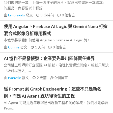
我們做的是一套「上傳一張孩子的照片，就寫出並畫出一本繪本」
的產品，內容要以十種語...
由
lumorakids
發文
8 小時前
0
個留言
使用 Angular、Firebase AI Logic 與 Gemini Nano 打造
混合式影像分析應用程式
本教學將示範如何使用 Angular、Firebase AI Logic 與 G...
由
Connie
發文
1 天前
0
個留言
AI 協作不是發帳號：企業要先畫出四條責任邊界
公司替工程師開好企業版 AI 帳號，治理其實還沒開始。 帳號只解決
「誰可以登入」...
由
ryanvale
發文
2 天前
0
個留言
從 Prompt 到 Graph Engineering：這些不只是新名
詞，而是 AI Agent 踩坑後衍生的工程
AI Agent 可能是近年最容易出現新工程名詞的領域。 我們才剛學會
Prom...