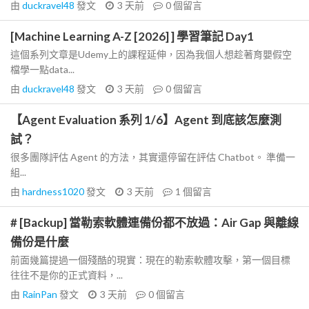
由
duckravel48
發文
3 天前
0
個留言
[Machine Learning A-Z [2026] ] 學習筆記 Day1
這個系列文章是Udemy上的課程延伸，因為我個人想趁著育嬰假空
檔學一點data...
由
duckravel48
發文
3 天前
0
個留言
【Agent Evaluation 系列 1/6】Agent 到底該怎麼測
試？
很多團隊評估 Agent 的方法，其實還停留在評估 Chatbot。 準備一
組...
由
hardness1020
發文
3 天前
1
個留言
# [Backup] 當勒索軟體連備份都不放過：Air Gap 與離線
備份是什麼
前面幾篇提過一個殘酷的現實：現在的勒索軟體攻擊，第一個目標
往往不是你的正式資料，...
由
RainPan
發文
3 天前
0
個留言