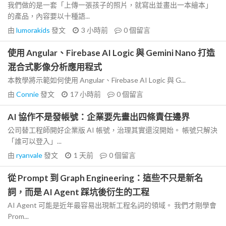
我們做的是一套「上傳一張孩子的照片，就寫出並畫出一本繪本」
的產品，內容要以十種語...
由
lumorakids
發文
3 小時前
0
個留言
使用 Angular、Firebase AI Logic 與 Gemini Nano 打造
混合式影像分析應用程式
本教學將示範如何使用 Angular、Firebase AI Logic 與 G...
由
Connie
發文
17 小時前
0
個留言
AI 協作不是發帳號：企業要先畫出四條責任邊界
公司替工程師開好企業版 AI 帳號，治理其實還沒開始。 帳號只解決
「誰可以登入」...
由
ryanvale
發文
1 天前
0
個留言
從 Prompt 到 Graph Engineering：這些不只是新名
詞，而是 AI Agent 踩坑後衍生的工程
AI Agent 可能是近年最容易出現新工程名詞的領域。 我們才剛學會
Prom...