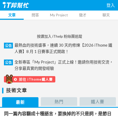
登入
文章
問答
My Project
徵才
聊天
按讚加入 iThelp 粉絲團追蹤
最熱血的技術盛事，連續 30 天的修煉【2026 iThome 鐵
公告
人賽】8 月 1 日賽事正式開啟！
全新專區「My Project」正式上線！邀請你用技術交流，
公告
分享最真實的開發經驗
前往 iThome鐵人賽
技術文章
熱門
鐵人賽
最新
同一篇內容翻成十種語言，要換掉的不只是詞，是節日