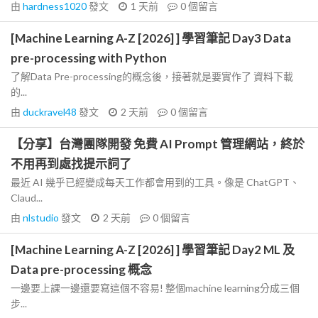
由
hardness1020
發文
1 天前
0
個留言
[Machine Learning A-Z [2026] ] 學習筆記 Day3 Data
pre-processing with Python
了解Data Pre-processing的概念後，接著就是要實作了 資料下載
的...
由
duckravel48
發文
2 天前
0
個留言
【分享】台灣團隊開發 免費 AI Prompt 管理網站，終於
不用再到處找提示詞了
最近 AI 幾乎已經變成每天工作都會用到的工具。像是 ChatGPT、
Claud...
由
nlstudio
發文
2 天前
0
個留言
[Machine Learning A-Z [2026] ] 學習筆記 Day2 ML 及
Data pre-processing 概念
一邊要上課一邊還要寫這個不容易! 整個machine learning分成三個
步...