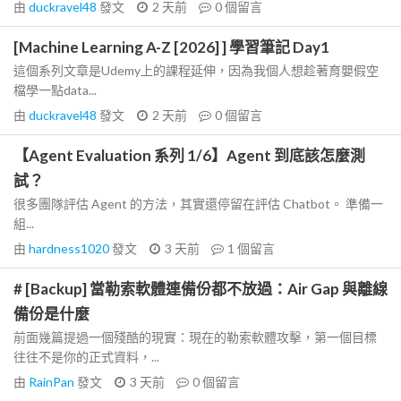
由
duckravel48
發文
2 天前
0
個留言
[Machine Learning A-Z [2026] ] 學習筆記 Day1
這個系列文章是Udemy上的課程延伸，因為我個人想趁著育嬰假空
檔學一點data...
由
duckravel48
發文
2 天前
0
個留言
【Agent Evaluation 系列 1/6】Agent 到底該怎麼測
試？
很多團隊評估 Agent 的方法，其實還停留在評估 Chatbot。 準備一
組...
由
hardness1020
發文
3 天前
1
個留言
# [Backup] 當勒索軟體連備份都不放過：Air Gap 與離線
備份是什麼
前面幾篇提過一個殘酷的現實：現在的勒索軟體攻擊，第一個目標
往往不是你的正式資料，...
由
RainPan
發文
3 天前
0
個留言