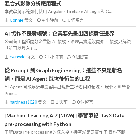
混合式影像分析應用程式
本教學將示範如何使用 Angular、Firebase AI Logic 與 G...
由
Connie
發文
4 小時前
0
個留言
AI 協作不是發帳號：企業要先畫出四條責任邊界
公司替工程師開好企業版 AI 帳號，治理其實還沒開始。 帳號只解決
「誰可以登入」...
由
ryanvale
發文
21 小時前
0
個留言
從 Prompt 到 Graph Engineering：這些不只是新名
詞，而是 AI Agent 踩坑後衍生的工程
AI Agent 可能是近年最容易出現新工程名詞的領域。 我們才剛學會
Prom...
由
hardness1020
發文
1 天前
0
個留言
[Machine Learning A-Z [2026] ] 學習筆記 Day3 Data
pre-processing with Python
了解Data Pre-processing的概念後，接著就是要實作了 資料下載