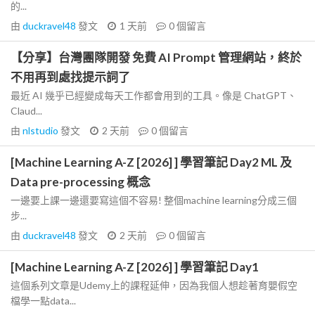
的...
由
duckravel48
發文
1 天前
0
個留言
【分享】台灣團隊開發 免費 AI Prompt 管理網站，終於
不用再到處找提示詞了
最近 AI 幾乎已經變成每天工作都會用到的工具。像是 ChatGPT、
Claud...
由
nlstudio
發文
2 天前
0
個留言
[Machine Learning A-Z [2026] ] 學習筆記 Day2 ML 及
Data pre-processing 概念
一邊要上課一邊還要寫這個不容易! 整個machine learning分成三個
步...
由
duckravel48
發文
2 天前
0
個留言
[Machine Learning A-Z [2026] ] 學習筆記 Day1
這個系列文章是Udemy上的課程延伸，因為我個人想趁著育嬰假空
檔學一點data...