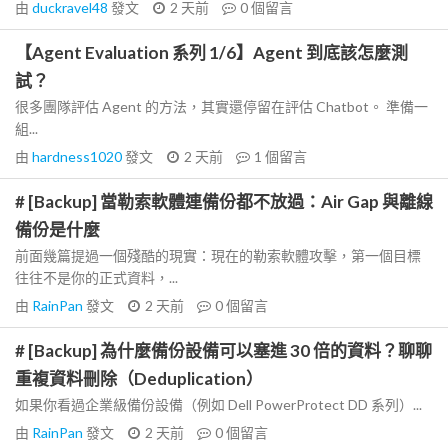
由
duckravel48
發文
2 天前
0
個留言
【Agent Evaluation 系列 1/6】Agent 到底該怎麼測
試？
很多團隊評估 Agent 的方法，其實還停留在評估 Chatbot。 準備一
組...
由
hardness1020
發文
2 天前
1
個留言
# [Backup] 當勒索軟體連備份都不放過：Air Gap 與離線
備份是什麼
前面幾篇提過一個殘酷的現實：現在的勒索軟體攻擊，第一個目標
往往不是你的正式資料，...
由
RainPan
發文
2 天前
0
個留言
# [Backup] 為什麼備份設備可以塞進 30 倍的資料？聊聊
重複資料刪除（Deduplication）
如果你看過企業級備份設備（例如 Dell PowerProtect DD 系列）...
由
RainPan
發文
2 天前
0
個留言