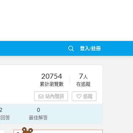
登入/註冊
20754
7
人
累計瀏覽數
在追蹤
站內簡訊
追蹤
2
0
請回答
最佳解答