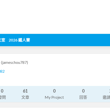
天室
2026 鐵人賽
7
(jameschou787)
382
0
61
0
0
發問
文章
My Project
回答
邀