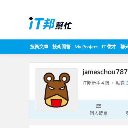
技術文章
技術問答
My Project
iT 徵才
聊
jameschou78
iT邦新手 4 級 ‧ 點數
個人背景