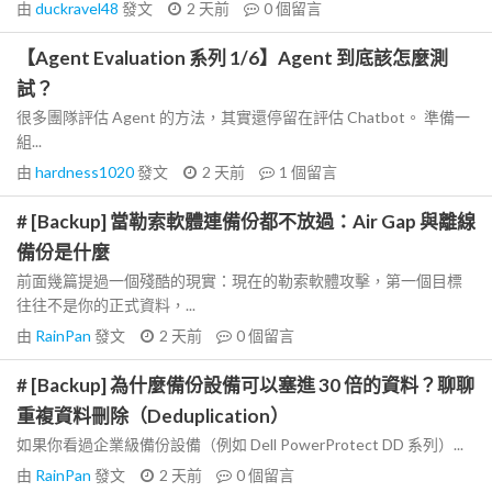
由
duckravel48
發文
2 天前
0
個留言
【Agent Evaluation 系列 1/6】Agent 到底該怎麼測
試？
很多團隊評估 Agent 的方法，其實還停留在評估 Chatbot。 準備一
組...
由
hardness1020
發文
2 天前
1
個留言
# [Backup] 當勒索軟體連備份都不放過：Air Gap 與離線
備份是什麼
前面幾篇提過一個殘酷的現實：現在的勒索軟體攻擊，第一個目標
往往不是你的正式資料，...
由
RainPan
發文
2 天前
0
個留言
# [Backup] 為什麼備份設備可以塞進 30 倍的資料？聊聊
重複資料刪除（Deduplication）
如果你看過企業級備份設備（例如 Dell PowerProtect DD 系列）...
由
RainPan
發文
2 天前
0
個留言