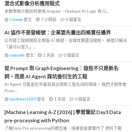
混合式影像分析應用程式
本教學將示範如何使用 Angular、Firebase AI Logic 與 G...
由
Connie
發文
7 小時前
0
個留言
AI 協作不是發帳號：企業要先畫出四條責任邊界
公司替工程師開好企業版 AI 帳號，治理其實還沒開始。 帳號只解決
「誰可以登入」...
由
ryanvale
發文
1 天前
0
個留言
從 Prompt 到 Graph Engineering：這些不只是新名
詞，而是 AI Agent 踩坑後衍生的工程
AI Agent 可能是近年最容易出現新工程名詞的領域。 我們才剛學會
Prom...
由
hardness1020
發文
1 天前
0
個留言
[Machine Learning A-Z [2026] ] 學習筆記 Day3 Data
pre-processing with Python
了解Data Pre-processing的概念後，接著就是要實作了 資料下載