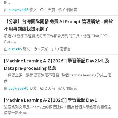
的...
由
duckravel48
發文
1 天前
0
個留言
【分享】台灣團隊開發 免費 AI Prompt 管理網站，終於
不用再到處找提示詞了
最近 AI 幾乎已經變成每天工作都會用到的工具。像是 ChatGPT、
Claud...
由
nlstudio
發文
2 天前
0
個留言
[Machine Learning A-Z [2026] ] 學習筆記 Day2 ML 及
Data pre-processing 概念
一邊要上課一邊還要寫這個不容易! 整個machine learning分成三個
步...
由
duckravel48
發文
2 天前
0
個留言
[Machine Learning A-Z [2026] ] 學習筆記 Day1
這個系列文章是Udemy上的課程延伸，因為我個人想趁著育嬰假空
檔學一點data...