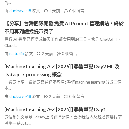
的...
由
duckravel48
發文
1 天前
0
個留言
【分享】台灣團隊開發 免費 AI Prompt 管理網站，終於
不用再到處找提示詞了
最近 AI 幾乎已經變成每天工作都會用到的工具。像是 ChatGPT、
Claud...
由
nlstudio
發文
2 天前
0
個留言
[Machine Learning A-Z [2026] ] 學習筆記 Day2 ML 及
Data pre-processing 概念
一邊要上課一邊還要寫這個不容易! 整個machine learning分成三個
步...
由
duckravel48
發文
2 天前
0
個留言
[Machine Learning A-Z [2026] ] 學習筆記 Day1
這個系列文章是Udemy上的課程延伸，因為我個人想趁著育嬰假空
檔學一點data...