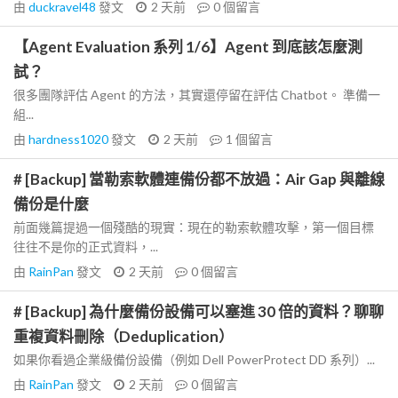
由
duckravel48
發文
2 天前
0
個留言
【Agent Evaluation 系列 1/6】Agent 到底該怎麼測
試？
很多團隊評估 Agent 的方法，其實還停留在評估 Chatbot。 準備一
組...
由
hardness1020
發文
2 天前
1
個留言
# [Backup] 當勒索軟體連備份都不放過：Air Gap 與離線
備份是什麼
前面幾篇提過一個殘酷的現實：現在的勒索軟體攻擊，第一個目標
往往不是你的正式資料，...
由
RainPan
發文
2 天前
0
個留言
# [Backup] 為什麼備份設備可以塞進 30 倍的資料？聊聊
重複資料刪除（Deduplication）
如果你看過企業級備份設備（例如 Dell PowerProtect DD 系列）...
由
RainPan
發文
2 天前
0
個留言