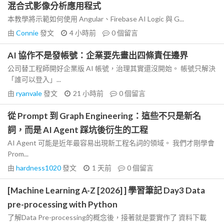
混合式影像分析應用程式
本教學將示範如何使用 Angular、Firebase AI Logic 與 G...
由
Connie
發文
4 小時前
0
個留言
AI 協作不是發帳號：企業要先畫出四條責任邊界
公司替工程師開好企業版 AI 帳號，治理其實還沒開始。 帳號只解決
「誰可以登入」...
由
ryanvale
發文
21 小時前
0
個留言
從 Prompt 到 Graph Engineering：這些不只是新名
詞，而是 AI Agent 踩坑後衍生的工程
AI Agent 可能是近年最容易出現新工程名詞的領域。 我們才剛學會
Prom...
由
hardness1020
發文
1 天前
0
個留言
[Machine Learning A-Z [2026] ] 學習筆記 Day3 Data
pre-processing with Python
了解Data Pre-processing的概念後，接著就是要實作了 資料下載