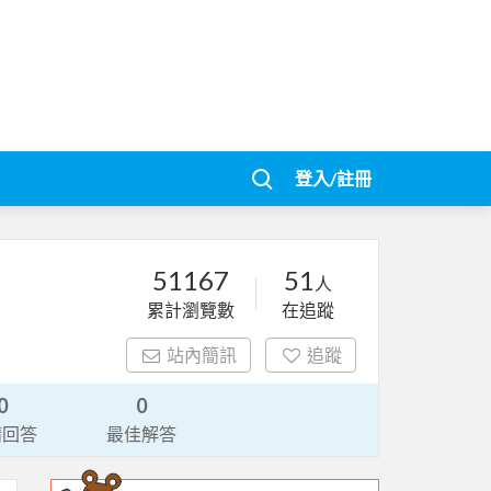
登入/註冊
51167
51
人
累計瀏覽數
在追蹤
站內簡訊
追蹤
0
0
請回答
最佳解答