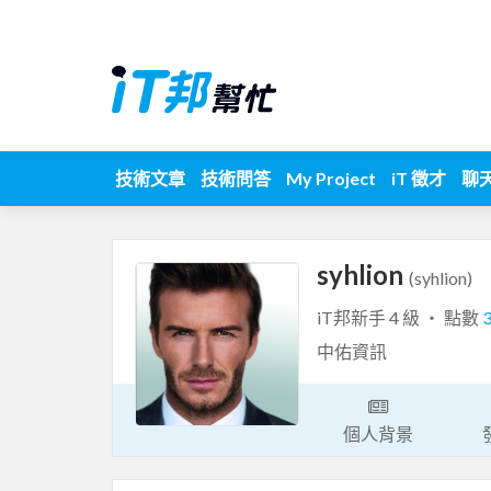
技術文章
技術問答
My Project
iT 徵才
聊
syhlion
(syhlion)
iT邦新手 4 級 ‧ 點數
中佑資訊
個人背景