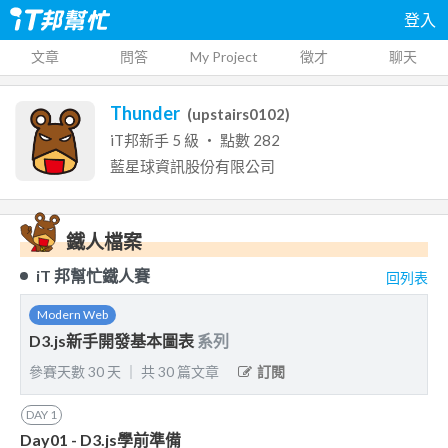
登入
文章
問答
My Project
徵才
聊天
Thunder
(
upstairs0102
)
iT邦新手
5
級 ‧ 點數
282
藍星球資訊股份有限公司
鐵人檔案
iT 邦幫忙鐵人賽
回列表
Modern Web
D3.js新手開發基本圖表
系列
參賽天數
30
天
｜
共
30
篇文章
訂閱
DAY
1
Day01 - D3.js學前準備