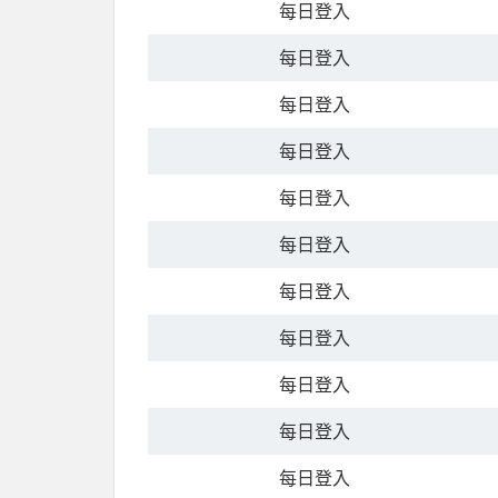
每日登入
每日登入
每日登入
每日登入
每日登入
每日登入
每日登入
每日登入
每日登入
每日登入
每日登入