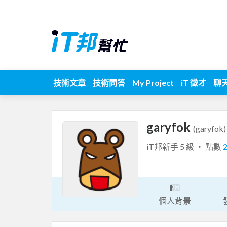
技術文章
技術問答
My Project
iT 徵才
聊
garyfok
(garyfok)
iT邦新手 5 級 ‧ 點數
個人背景