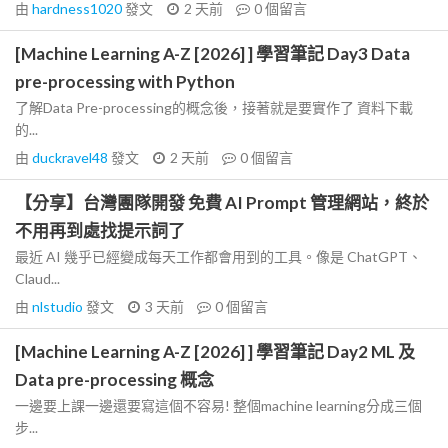
由
hardness1020
發文
2 天前
0
個留言
[Machine Learning A-Z [2026] ] 學習筆記 Day3 Data
pre-processing with Python
了解Data Pre-processing的概念後，接著就是要實作了 資料下載
的...
由
duckravel48
發文
2 天前
0
個留言
【分享】台灣團隊開發 免費 AI Prompt 管理網站，終於
不用再到處找提示詞了
最近 AI 幾乎已經變成每天工作都會用到的工具。像是 ChatGPT、
Claud...
由
nlstudio
發文
3 天前
0
個留言
[Machine Learning A-Z [2026] ] 學習筆記 Day2 ML 及
Data pre-processing 概念
一邊要上課一邊還要寫這個不容易! 整個machine learning分成三個
步...