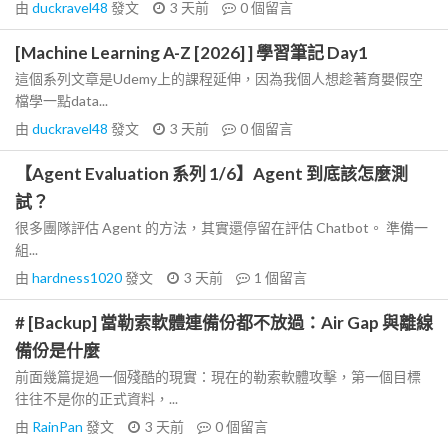
由
duckravel48
發文
3 天前
0
個留言
[Machine Learning A-Z [2026] ] 學習筆記 Day1
這個系列文章是Udemy上的課程延伸，因為我個人想趁著育嬰假空
檔學一點data...
由
duckravel48
發文
3 天前
0
個留言
【Agent Evaluation 系列 1/6】Agent 到底該怎麼測
試？
很多團隊評估 Agent 的方法，其實還停留在評估 Chatbot。 準備一
組...
由
hardness1020
發文
3 天前
1
個留言
# [Backup] 當勒索軟體連備份都不放過：Air Gap 與離線
備份是什麼
前面幾篇提過一個殘酷的現實：現在的勒索軟體攻擊，第一個目標
往往不是你的正式資料，...
由
RainPan
發文
3 天前
0
個留言