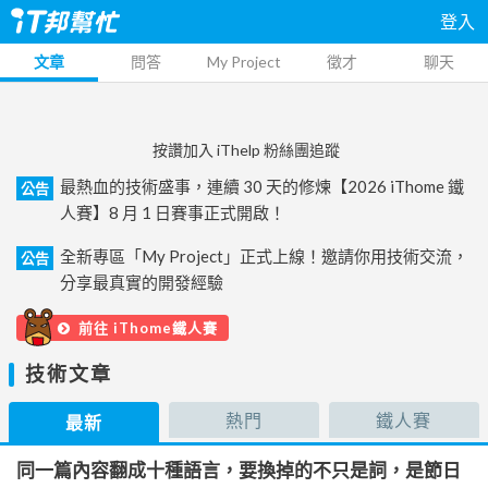
登入
文章
問答
My Project
徵才
聊天
按讚加入 iThelp 粉絲團追蹤
最熱血的技術盛事，連續 30 天的修煉【2026 iThome 鐵
公告
人賽】8 月 1 日賽事正式開啟！
全新專區「My Project」正式上線！邀請你用技術交流，
公告
分享最真實的開發經驗
前往 iThome鐵人賽
技術文章
熱門
鐵人賽
最新
同一篇內容翻成十種語言，要換掉的不只是詞，是節日