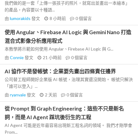
我們做的是一套「上傳一張孩子的照片，就寫出並畫出一本繪本」
的產品，內容要以十種語...
由
lumorakids
發文
8 小時前
0
個留言
使用 Angular、Firebase AI Logic 與 Gemini Nano 打造
混合式影像分析應用程式
本教學將示範如何使用 Angular、Firebase AI Logic 與 G...
由
Connie
發文
21 小時前
0
個留言
AI 協作不是發帳號：企業要先畫出四條責任邊界
公司替工程師開好企業版 AI 帳號，治理其實還沒開始。 帳號只解決
「誰可以登入」...
由
ryanvale
發文
2 天前
0
個留言
從 Prompt 到 Graph Engineering：這些不只是新名
詞，而是 AI Agent 踩坑後衍生的工程
AI Agent 可能是近年最容易出現新工程名詞的領域。 我們才剛學會
Prom...