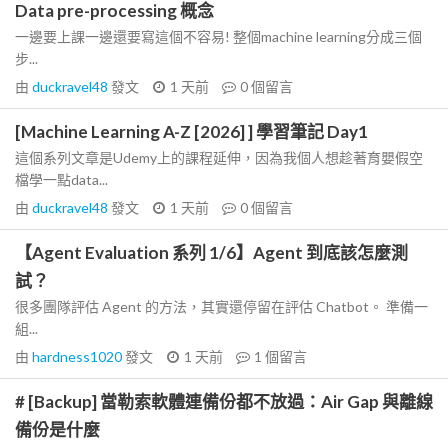
Data pre-processing 概念
一邊要上課一邊還要寫這個不容易! 整個machine learning分成三個
步...
由
duckravel48
發文
1 天前
0
個留言
[Machine Learning A-Z [2026] ] 學習筆記 Day1
這個系列文章是Udemy上的課程延伸，因為我個人想趁著育嬰假空
檔學一點data...
由
duckravel48
發文
1 天前
0
個留言
【Agent Evaluation 系列 1/6】Agent 到底該怎麼測
試？
很多團隊評估 Agent 的方法，其實還停留在評估 Chatbot。 準備一
組...
由
hardness1020
發文
1 天前
1
個留言
# [Backup] 當勒索軟體連備份都不放過：Air Gap 與離線
備份是什麼