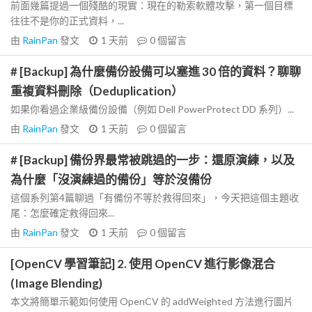
前面幾篇提過一個殘酷的現實：現在的勒索軟體攻擊，第一個目標
往往不是你的正式資料，...
由
RainPan
發文
1 天前
0
個留言
# [Backup] 為什麼備份設備可以塞進 30 倍的資料？聊聊
重複資料刪除（Deduplication）
如果你看過企業級備份設備（例如 Dell PowerProtect DD 系列）...
由
RainPan
發文
1 天前
0
個留言
# [Backup] 備份界最常被跳過的一步：還原演練，以及
為什麼「沒演練過的備份」等於沒備份
這個系列第4篇聊過「有備份不等於救得回來」，今天把這個主題收
尾：怎麼確定救得回來...
由
RainPan
發文
1 天前
0
個留言
[OpenCV 學習筆記] 2. 使用 OpenCV 進行影像混合
(Image Blending)
本文將簡單示範如何使用 OpenCV 的 addWeighted 方法進行圖片