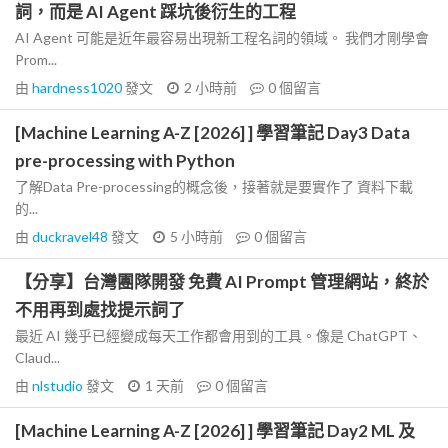
詞，而是 AI Agent 踩坑後衍生的工程
AI Agent 可能是近年最容易出現新工程名詞的領域。 我們才剛學會
Prom...
由
hardness1020
發文
2 小時前
0
個留言
[Machine Learning A-Z [2026] ] 學習筆記 Day3 Data
pre-processing with Python
了解Data Pre-processing的概念後，接著就是要實作了 資料下載
的...
由
duckravel48
發文
5 小時前
0
個留言
【分享】台灣團隊開發 免費 AI Prompt 管理網站，終於
不用再到處找提示詞了
最近 AI 幾乎已經變成每天工作都會用到的工具。像是 ChatGPT、
Claud...
由
nlstudio
發文
1 天前
0
個留言
[Machine Learning A-Z [2026] ] 學習筆記 Day2 ML 及