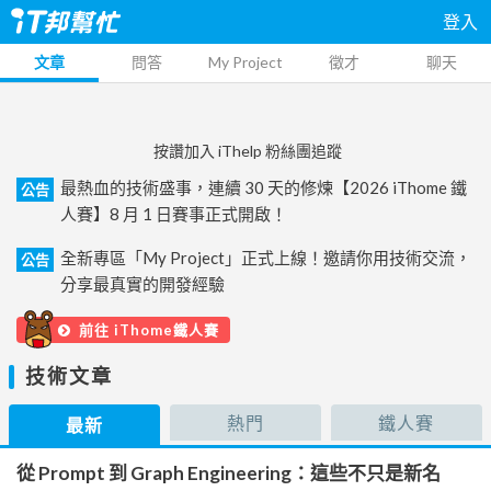
登入
文章
問答
My Project
徵才
聊天
按讚加入 iThelp 粉絲團追蹤
最熱血的技術盛事，連續 30 天的修煉【2026 iThome 鐵
公告
人賽】8 月 1 日賽事正式開啟！
全新專區「My Project」正式上線！邀請你用技術交流，
公告
分享最真實的開發經驗
前往 iThome鐵人賽
技術文章
熱門
鐵人賽
最新
從 Prompt 到 Graph Engineering：這些不只是新名