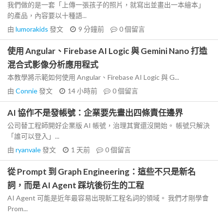
我們做的是一套「上傳一張孩子的照片，就寫出並畫出一本繪本」
的產品，內容要以十種語...
由
lumorakids
發文
9 分鐘前
0
個留言
使用 Angular、Firebase AI Logic 與 Gemini Nano 打造
混合式影像分析應用程式
本教學將示範如何使用 Angular、Firebase AI Logic 與 G...
由
Connie
發文
14 小時前
0
個留言
AI 協作不是發帳號：企業要先畫出四條責任邊界
公司替工程師開好企業版 AI 帳號，治理其實還沒開始。 帳號只解決
「誰可以登入」...
由
ryanvale
發文
1 天前
0
個留言
從 Prompt 到 Graph Engineering：這些不只是新名
詞，而是 AI Agent 踩坑後衍生的工程
AI Agent 可能是近年最容易出現新工程名詞的領域。 我們才剛學會
Prom...