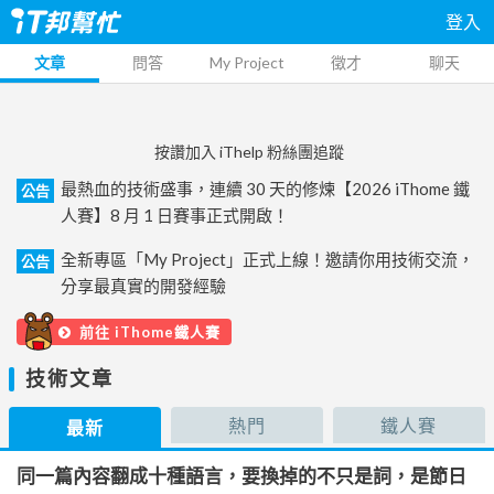
登入
文章
問答
My Project
徵才
聊天
按讚加入 iThelp 粉絲團追蹤
最熱血的技術盛事，連續 30 天的修煉【2026 iThome 鐵
公告
人賽】8 月 1 日賽事正式開啟！
全新專區「My Project」正式上線！邀請你用技術交流，
公告
分享最真實的開發經驗
前往 iThome鐵人賽
技術文章
熱門
鐵人賽
最新
同一篇內容翻成十種語言，要換掉的不只是詞，是節日