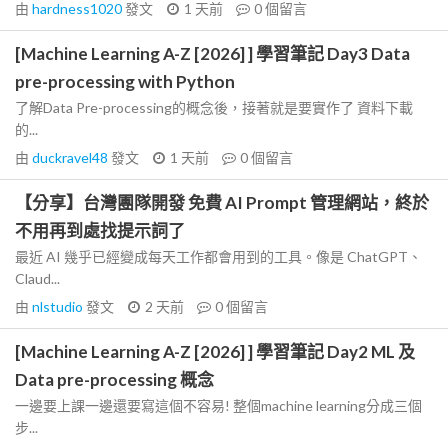
由
hardness1020
發文
1 天前
0
個留言
[Machine Learning A-Z [2026] ] 學習筆記 Day3 Data
pre-processing with Python
了解Data Pre-processing的概念後，接著就是要實作了 資料下載
的...
由
duckravel48
發文
1 天前
0
個留言
【分享】台灣團隊開發 免費 AI Prompt 管理網站，終於
不用再到處找提示詞了
最近 AI 幾乎已經變成每天工作都會用到的工具。像是 ChatGPT、
Claud...
由
nlstudio
發文
2 天前
0
個留言
[Machine Learning A-Z [2026] ] 學習筆記 Day2 ML 及
Data pre-processing 概念
一邊要上課一邊還要寫這個不容易! 整個machine learning分成三個
步...