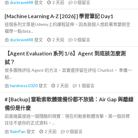
由
duckravel48
發文
2 天前
0
個留言
[Machine Learning A-Z [2026] ] 學習筆記 Day1
這個系列文章是Udemy上的課程延伸，因為我個人想趁著育嬰假空
檔學一點data...
由
duckravel48
發文
2 天前
0
個留言
【Agent Evaluation 系列 1/6】Agent 到底該怎麼測
試？
很多團隊評估 Agent 的方法，其實還停留在評估 Chatbot。 準備一
組...
由
hardness1020
發文
2 天前
1
個留言
# [Backup] 當勒索軟體連備份都不放過：Air Gap 與離線
備份是什麼
前面幾篇提過一個殘酷的現實：現在的勒索軟體攻擊，第一個目標
往往不是你的正式資料，...
由
RainPan
發文
2 天前
0
個留言