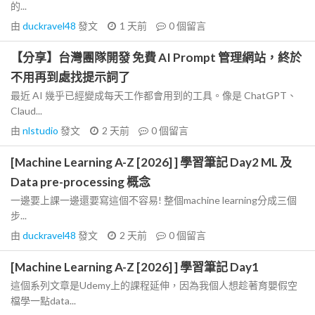
的...
由
duckravel48
發文
1 天前
0
個留言
【分享】台灣團隊開發 免費 AI Prompt 管理網站，終於
不用再到處找提示詞了
最近 AI 幾乎已經變成每天工作都會用到的工具。像是 ChatGPT、
Claud...
由
nlstudio
發文
2 天前
0
個留言
[Machine Learning A-Z [2026] ] 學習筆記 Day2 ML 及
Data pre-processing 概念
一邊要上課一邊還要寫這個不容易! 整個machine learning分成三個
步...
由
duckravel48
發文
2 天前
0
個留言
[Machine Learning A-Z [2026] ] 學習筆記 Day1
這個系列文章是Udemy上的課程延伸，因為我個人想趁著育嬰假空
檔學一點data...