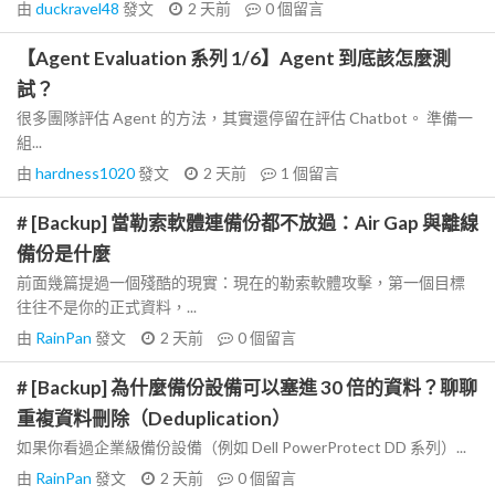
由
duckravel48
發文
2 天前
0
個留言
【Agent Evaluation 系列 1/6】Agent 到底該怎麼測
試？
很多團隊評估 Agent 的方法，其實還停留在評估 Chatbot。 準備一
組...
由
hardness1020
發文
2 天前
1
個留言
# [Backup] 當勒索軟體連備份都不放過：Air Gap 與離線
備份是什麼
前面幾篇提過一個殘酷的現實：現在的勒索軟體攻擊，第一個目標
往往不是你的正式資料，...
由
RainPan
發文
2 天前
0
個留言
# [Backup] 為什麼備份設備可以塞進 30 倍的資料？聊聊
重複資料刪除（Deduplication）
如果你看過企業級備份設備（例如 Dell PowerProtect DD 系列）...
由
RainPan
發文
2 天前
0
個留言