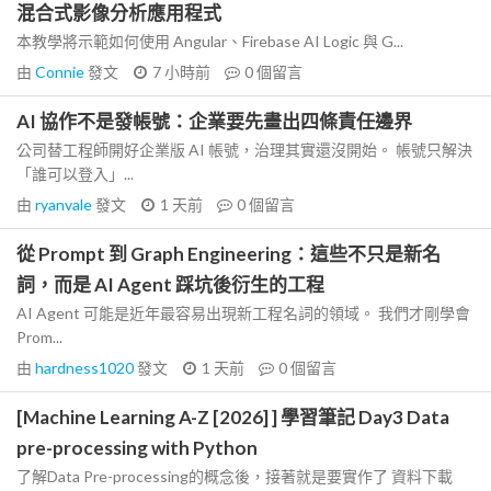
混合式影像分析應用程式
本教學將示範如何使用 Angular、Firebase AI Logic 與 G...
由
Connie
發文
7 小時前
0
個留言
AI 協作不是發帳號：企業要先畫出四條責任邊界
公司替工程師開好企業版 AI 帳號，治理其實還沒開始。 帳號只解決
「誰可以登入」...
由
ryanvale
發文
1 天前
0
個留言
從 Prompt 到 Graph Engineering：這些不只是新名
詞，而是 AI Agent 踩坑後衍生的工程
AI Agent 可能是近年最容易出現新工程名詞的領域。 我們才剛學會
Prom...
由
hardness1020
發文
1 天前
0
個留言
[Machine Learning A-Z [2026] ] 學習筆記 Day3 Data
pre-processing with Python
了解Data Pre-processing的概念後，接著就是要實作了 資料下載