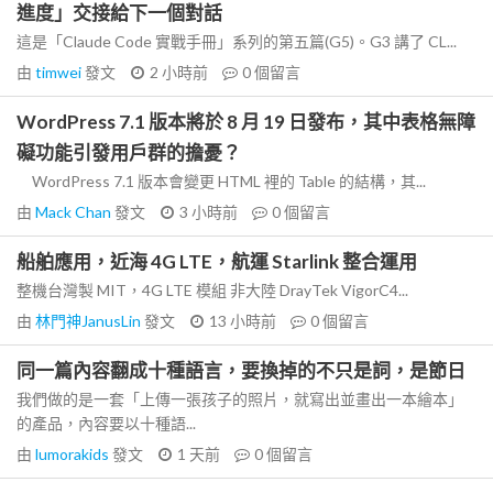
進度」交接給下一個對話
這是「Claude Code 實戰手冊」系列的第五篇(G5)。G3 講了 CL...
由
timwei
發文
2 小時前
0
個留言
WordPress 7.1 版本將於 8 月 19 日發布，其中表格無障
礙功能引發用戶群的擔憂？
WordPress 7.1 版本會變更 HTML 裡的 Table 的結構，其...
由
Mack Chan
發文
3 小時前
0
個留言
船舶應用，近海 4G LTE，航運 Starlink 整合運用
整機台灣製 MIT，4G LTE 模組 非大陸 DrayTek VigorC4...
由
林門神JanusLin
發文
13 小時前
0
個留言
同一篇內容翻成十種語言，要換掉的不只是詞，是節日
我們做的是一套「上傳一張孩子的照片，就寫出並畫出一本繪本」
的產品，內容要以十種語...
由
lumorakids
發文
1 天前
0
個留言