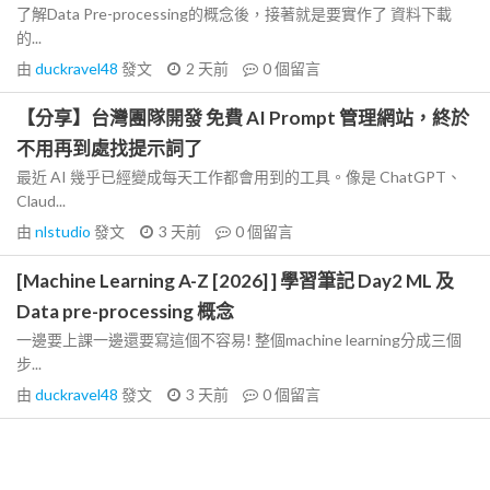
了解Data Pre-processing的概念後，接著就是要實作了 資料下載
的...
由
duckravel48
發文
2 天前
0
個留言
【分享】台灣團隊開發 免費 AI Prompt 管理網站，終於
不用再到處找提示詞了
最近 AI 幾乎已經變成每天工作都會用到的工具。像是 ChatGPT、
Claud...
由
nlstudio
發文
3 天前
0
個留言
[Machine Learning A-Z [2026] ] 學習筆記 Day2 ML 及
Data pre-processing 概念
一邊要上課一邊還要寫這個不容易! 整個machine learning分成三個
步...
由
duckravel48
發文
3 天前
0
個留言