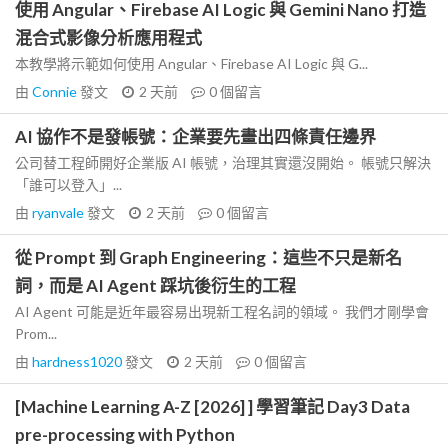
使用 Angular、Firebase AI Logic 與 Gemini Nano 打造
混合式影像分析應用程式
本教學將示範如何使用 Angular、Firebase AI Logic 與 G...
由
Connie
發文
2 天前
0
個留言
AI 協作不是發帳號：企業要先畫出四條責任邊界
公司替工程師開好企業版 AI 帳號，治理其實還沒開始。 帳號只解決
「誰可以登入」...
由
ryanvale
發文
2 天前
0
個留言
從 Prompt 到 Graph Engineering：這些不只是新名
詞，而是 AI Agent 踩坑後衍生的工程
AI Agent 可能是近年最容易出現新工程名詞的領域。 我們才剛學會
Prom...
由
hardness1020
發文
2 天前
0
個留言
[Machine Learning A-Z [2026] ] 學習筆記 Day3 Data
pre-processing with Python