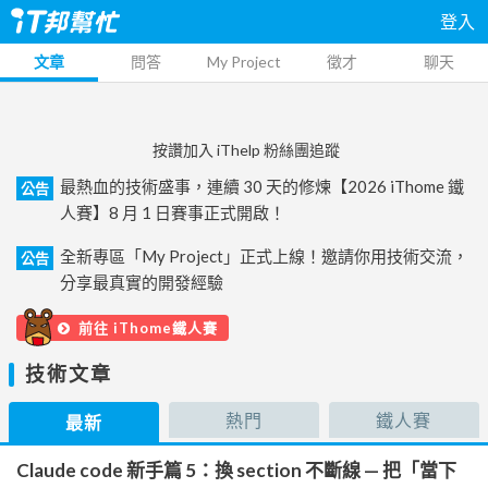
登入
文章
問答
My Project
徵才
聊天
按讚加入 iThelp 粉絲團追蹤
最熱血的技術盛事，連續 30 天的修煉【2026 iThome 鐵
公告
人賽】8 月 1 日賽事正式開啟！
全新專區「My Project」正式上線！邀請你用技術交流，
公告
分享最真實的開發經驗
前往 iThome鐵人賽
技術文章
熱門
鐵人賽
最新
Claude code 新手篇 5：換 section 不斷線 — 把「當下