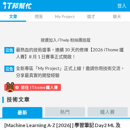
登入
文章
問答
My Project
徵才
聊天
按讚加入 iThelp 粉絲團追蹤
最熱血的技術盛事，連續 30 天的修煉【2026 iThome 鐵
公告
人賽】8 月 1 日賽事正式開啟！
全新專區「My Project」正式上線！邀請你用技術交流，
公告
分享最真實的開發經驗
前往 iThome鐵人賽
技術文章
熱門
鐵人賽
最新
[Machine Learning A-Z [2026] ] 學習筆記 Day2 ML 及