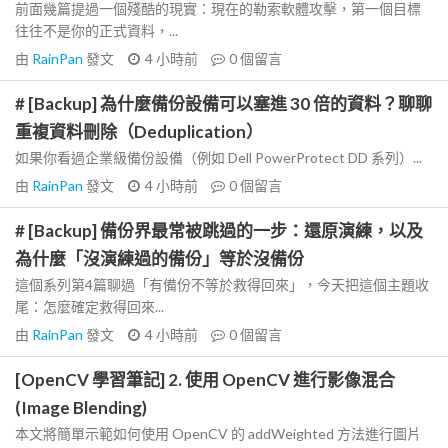
前面幾篇提過一個殘酷的現實：現在的勒索軟體攻擊，第一個目標
往往不是你的正式資料，...
由
RainPan
發文
4 小時前
0
個留言
# [Backup] 為什麼備份設備可以塞進 30 倍的資料？聊聊
重複資料刪除（Deduplication）
如果你看過企業級備份設備（例如 Dell PowerProtect DD 系列）...
由
RainPan
發文
4 小時前
0
個留言
# [Backup] 備份界最常被跳過的一步：還原演練，以及
為什麼「沒演練過的備份」等於沒備份
這個系列第4篇聊過「有備份不等於救得回來」，今天把這個主題收
尾：怎麼確定救得回來...
由
RainPan
發文
4 小時前
0
個留言
[OpenCV 學習筆記] 2. 使用 OpenCV 進行影像混合
(Image Blending)
本文將簡單示範如何使用 OpenCV 的 addWeighted 方法進行圖片