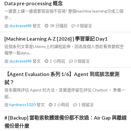
Data pre-processing 概念
一邊要上課一邊還要寫這個不容易! 整個machine learning分成三個
步...
由
duckravel48
發文
38 分鐘前
0
個留言
[Machine Learning A-Z [2026] ] 學習筆記 Day1
這個系列文章是Udemy上的課程延伸，因為我個人想趁著育嬰假空
檔學一點data...
由
duckravel48
發文
1 小時前
0
個留言
【Agent Evaluation 系列 1/6】Agent 到底該怎麼測
試？
很多團隊評估 Agent 的方法，其實還停留在評估 Chatbot。 準備一
組...
由
hardness1020
發文
2 小時前
1
個留言
# [Backup] 當勒索軟體連備份都不放過：Air Gap 與離線
備份是什麼