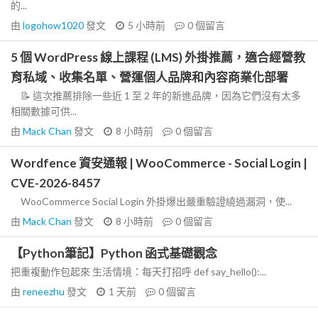
的...
由
logohow1020
發文
5 小時前
0
個留言
5 個 WordPress 線上課程 (LMS) 外掛推薦，適合經營教
育私域、收集名單、營運個人品牌和內容商業化部署
📝 這次推薦排除一些近 1 至 2 年的新進品牌，因為它們沒有太多
相關數據可供...
由
Mack Chan
發文
8 小時前
0
個留言
Wordfence 資安通報 | WooCommerce - Social Login |
CVE-2026-8457
WooCommerce Social Login 外掛爆出嚴重驗證繞過漏洞，使...
由
Mack Chan
發文
8 小時前
0
個留言
【Python筆記】Python 函式基礎觀念
把重複動作包起來 生活情境：每天打招呼 def say_hello():...
由
reneezhu
發文
1 天前
0
個留言