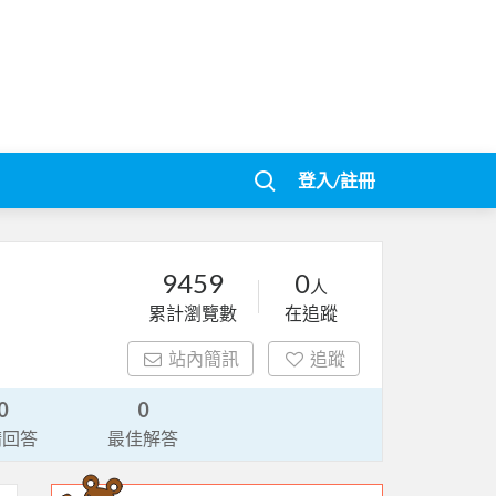
登入/註冊
9459
0
人
累計瀏覽數
在追蹤
站內簡訊
追蹤
0
0
請回答
最佳解答