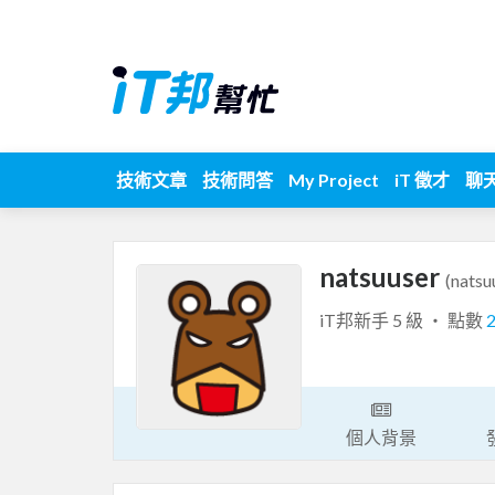
技術文章
技術問答
My Project
iT 徵才
聊
natsuuser
(natsu
iT邦新手 5 級 ‧ 點數
個人背景