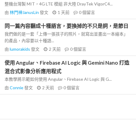
整機台灣製 MIT，4G LTE 模組 非大陸 DrayTek VigorC4...
由
林門神JanusLin
發文
1 天前
0
個留言
同一篇內容翻成十種語言，要換掉的不只是詞，是節日
我們做的是一套「上傳一張孩子的照片，就寫出並畫出一本繪本」
的產品，內容要以十種語...
由
lumorakids
發文
2 天前
0
個留言
使用 Angular、Firebase AI Logic 與 Gemini Nano 打造
混合式影像分析應用程式
本教學將示範如何使用 Angular、Firebase AI Logic 與 G...
由
Connie
發文
2 天前
0
個留言