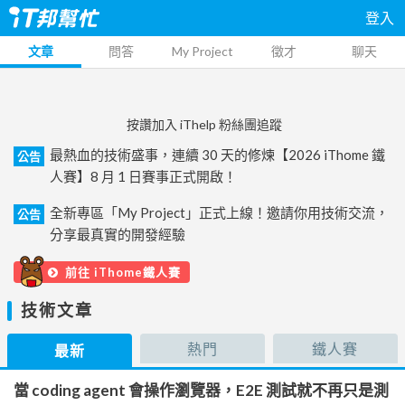
登入
文章
問答
My Project
徵才
聊天
按讚加入 iThelp 粉絲團追蹤
最熱血的技術盛事，連續 30 天的修煉【2026 iThome 鐵
公告
人賽】8 月 1 日賽事正式開啟！
全新專區「My Project」正式上線！邀請你用技術交流，
公告
分享最真實的開發經驗
前往 iThome鐵人賽
技術文章
熱門
鐵人賽
最新
當 coding agent 會操作瀏覽器，E2E 測試就不再只是測