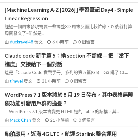
[Machine Learning A-Z [2026] ] 學習筆記 Day4 - Simple
Linear Regression
經過一個周末發現需要一些調整XD 周末反而比較忙碌，以後就打算
周間發文了~雖然是...
由
duckravel48
發文
6 小時前
0
個留言
Claude code 新手篇 5：換 section 不斷線 — 把「當下
進度」交接給下一個對話
這是「Claude Code 實戰手冊」系列的第五篇(G5)。G3 講了 CL...
由
timwei
發文
21 小時前
0
個留言
WordPress 7.1 版本將於 8 月 19 日發布，其中表格無障
礙功能引發用戶群的擔憂？
WordPress 7.1 版本會變更 HTML 裡的 Table 的結構，其...
由
Mack Chan
發文
21 小時前
0
個留言
船舶應用，近海 4G LTE，航運 Starlink 整合運用