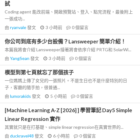
試
Coding agent 能改前端、開啟預覽站、登入、點完流程，最後附上
一張成功...
由
ryanvale
發文
3 小時前
0
個留言
你公司到底有多少台設備？Lansweeper 簡單介紹！
本篇我將會介紹 Lansweeper接著將會依序介紹 PRTG和 SolarWi...
由
YangSean
發文
3 小時前
0
個留言
模型到第七頁就忘了那個孩子
一位媽媽上傳了女兒的一張照片。不是生日也不是什麼特別的日
子，客廳的隨手拍，很普通...
由
lumorakids
發文
5 小時前
0
個留言
[Machine Learning A-Z [2026] ] 學習筆記 Day5 Simple
Linear Regression 實作
其實就只是在打基礎、simple linear regression在真實世界的...
由
duckravel48
發文
6 小時前
0
個留言