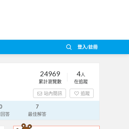
登入/註冊
24969
4
人
累計瀏覽數
在追蹤
站內簡訊
追蹤
0
7
請回答
最佳解答