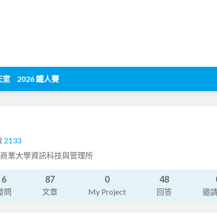
天室
2026 鐵人賽
數
2133
台北商業大學資訊科技與管理所
6
87
0
48
發問
文章
My Project
回答
邀