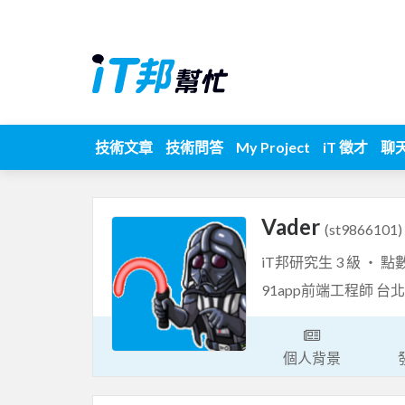
技術文章
技術問答
My Project
iT 徵才
聊
Vader
(st9866101)
iT邦研究生 3 級 ‧ 點
91app前端工程師 
個人背景