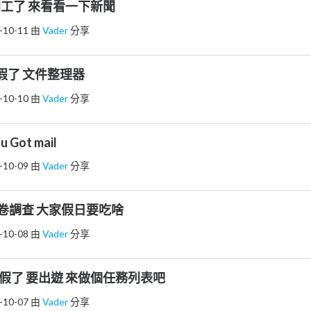
6] 開工了 來看看一下新聞
-10-11
由
Vader
分享
收假了 文件整理器
-10-10
由
Vader
分享
u Got mail
-10-09
由
Vader
分享
]問卷調查 大家假日要吃啥
-10-08
由
Vader
分享
] 放假了 要出遊 來做個任務列表吧
-10-07
由
Vader
分享