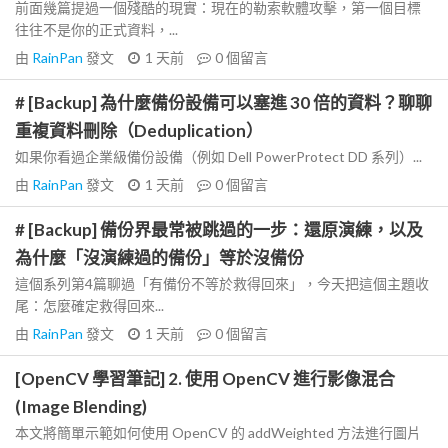
前面幾篇提過一個殘酷的現實：現在的勒索軟體攻擊，第一個目標
往往不是你的正式資料，...
由
RainPan
發文
1 天前
0
個留言
# [Backup] 為什麼備份設備可以塞進 30 倍的資料？聊聊
重複資料刪除（Deduplication）
如果你看過企業級備份設備（例如 Dell PowerProtect DD 系列）...
由
RainPan
發文
1 天前
0
個留言
# [Backup] 備份界最常被跳過的一步：還原演練，以及
為什麼「沒演練過的備份」等於沒備份
這個系列第4篇聊過「有備份不等於救得回來」，今天把這個主題收
尾：怎麼確定救得回來...
由
RainPan
發文
1 天前
0
個留言
[OpenCV 學習筆記] 2. 使用 OpenCV 進行影像混合
(Image Blending)
本文將簡單示範如何使用 OpenCV 的 addWeighted 方法進行圖片