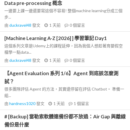
Data pre-processing 概念
一邊要上課一邊還要寫這個不容易! 整個machine learning分成三個
步...
由
duckravel48
發文
1 天前
0
個留言
[Machine Learning A-Z [2026] ] 學習筆記 Day1
這個系列文章是Udemy上的課程延伸，因為我個人想趁著育嬰假空
檔學一點data...
由
duckravel48
發文
1 天前
0
個留言
【Agent Evaluation 系列 1/6】Agent 到底該怎麼測
試？
很多團隊評估 Agent 的方法，其實還停留在評估 Chatbot。 準備一
組...
由
hardness1020
發文
1 天前
1
個留言
# [Backup] 當勒索軟體連備份都不放過：Air Gap 與離線
備份是什麼