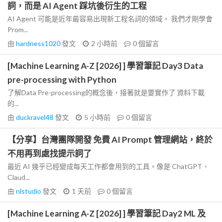
詞，而是 AI Agent 踩坑後衍生的工程
AI Agent 可能是近年最容易出現新工程名詞的領域。 我們才剛學會
Prom...
由
hardness1020
發文
2 小時前
0
個留言
[Machine Learning A-Z [2026] ] 學習筆記 Day3 Data
pre-processing with Python
了解Data Pre-processing的概念後，接著就是要實作了 資料下載
的...
由
duckravel48
發文
5 小時前
0
個留言
【分享】台灣團隊開發 免費 AI Prompt 管理網站，終於
不用再到處找提示詞了
最近 AI 幾乎已經變成每天工作都會用到的工具。像是 ChatGPT、
Claud...
由
nlstudio
發文
1 天前
0
個留言
[Machine Learning A-Z [2026] ] 學習筆記 Day2 ML 及