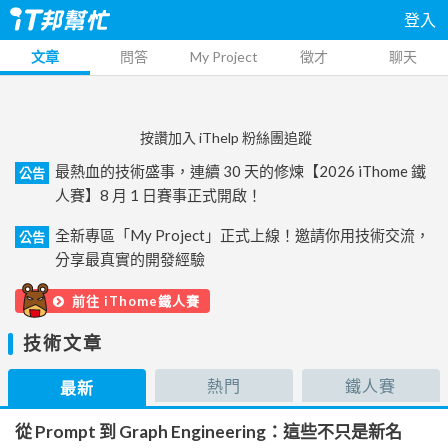
登入
文章
問答
My Project
徵才
聊天
按讚加入 iThelp 粉絲團追蹤
最熱血的技術盛事，連續 30 天的修煉【2026 iThome 鐵
公告
人賽】8 月 1 日賽事正式開啟！
全新專區「My Project」正式上線！邀請你用技術交流，
公告
分享最真實的開發經驗
前往 iThome鐵人賽
技術文章
熱門
鐵人賽
最新
從 Prompt 到 Graph Engineering：這些不只是新名