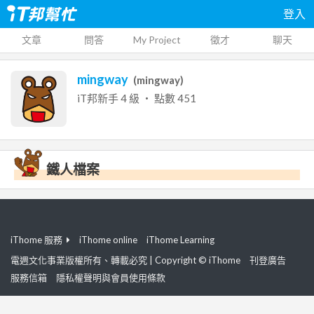
登入
文章
問答
My Project
徵才
聊天
mingway
(
mingway
)
iT邦新手
4
級 ‧ 點數
451
鐵人檔案
iThome 服務
iThome online
iThome Learning
電週文化事業版權所有、轉載必究 | Copyright © iThome
刊登廣告
服務信箱
隱私權聲明與會員使用條款