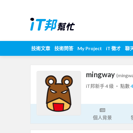
技術文章
技術問答
My Project
iT 徵才
聊
mingway
(mingwa
iT邦新手 4 級 ‧ 點數
個人背景