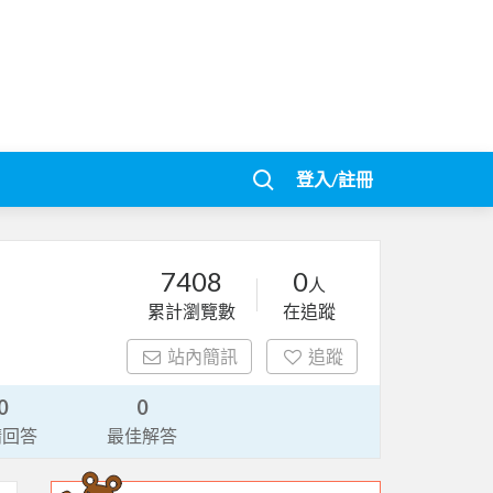
登入/註冊
7408
0
人
累計瀏覽數
在追蹤
站內簡訊
追蹤
0
0
請回答
最佳解答