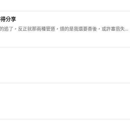
心得分享
「我不知道啊」使用者是這樣回答的。 我也懶的追了，反正就那兩種管道，煩的是我還要善後，或許塞翁失馬焉...