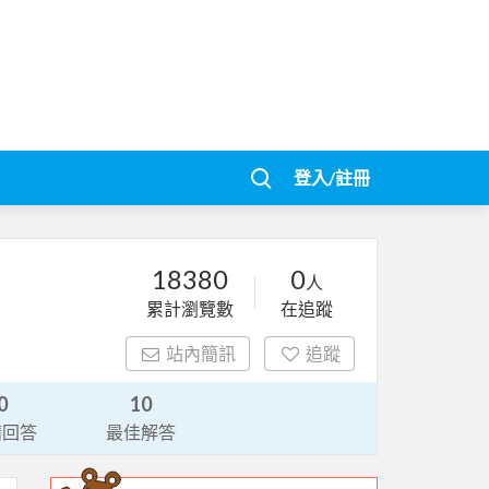
登入/註冊
18380
0
人
累計瀏覽數
在追蹤
站內簡訊
追蹤
0
10
請回答
最佳解答