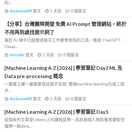
的...
由
duckravel48
發文
1 天前
0
個留言
【分享】台灣團隊開發 免費 AI Prompt 管理網站，終於
不用再到處找提示詞了
最近 AI 幾乎已經變成每天工作都會用到的工具。像是 ChatGPT、
Claud...
由
nlstudio
發文
2 天前
0
個留言
[Machine Learning A-Z [2026] ] 學習筆記 Day2 ML 及
Data pre-processing 概念
一邊要上課一邊還要寫這個不容易! 整個machine learning分成三個
步...
由
duckravel48
發文
2 天前
0
個留言
[Machine Learning A-Z [2026] ] 學習筆記 Day1
這個系列文章是Udemy上的課程延伸，因為我個人想趁著育嬰假空
檔學一點data...