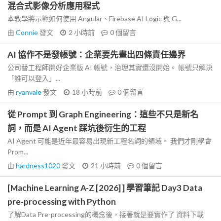
混合式影像分析應用程式
本教學將示範如何使用 Angular、Firebase AI Logic 與 G...
由
Connie
發文
2 小時前
0
個留言
AI 協作不是發帳號：企業要先畫出四條責任邊界
公司替工程師開好企業版 AI 帳號，治理其實還沒開始。 帳號只解決
「誰可以登入」...
由
ryanvale
發文
18 小時前
0
個留言
從 Prompt 到 Graph Engineering：這些不只是新名
詞，而是 AI Agent 踩坑後衍生的工程
AI Agent 可能是近年最容易出現新工程名詞的領域。 我們才剛學會
Prom...
由
hardness1020
發文
21 小時前
0
個留言
[Machine Learning A-Z [2026] ] 學習筆記 Day3 Data
pre-processing with Python
了解Data Pre-processing的概念後，接著就是要實作了 資料下載