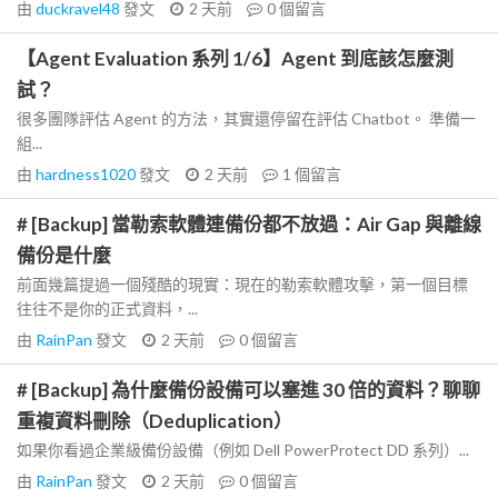
由
duckravel48
發文
2 天前
0
個留言
【Agent Evaluation 系列 1/6】Agent 到底該怎麼測
試？
很多團隊評估 Agent 的方法，其實還停留在評估 Chatbot。 準備一
組...
由
hardness1020
發文
2 天前
1
個留言
# [Backup] 當勒索軟體連備份都不放過：Air Gap 與離線
備份是什麼
前面幾篇提過一個殘酷的現實：現在的勒索軟體攻擊，第一個目標
往往不是你的正式資料，...
由
RainPan
發文
2 天前
0
個留言
# [Backup] 為什麼備份設備可以塞進 30 倍的資料？聊聊
重複資料刪除（Deduplication）
如果你看過企業級備份設備（例如 Dell PowerProtect DD 系列）...
由
RainPan
發文
2 天前
0
個留言