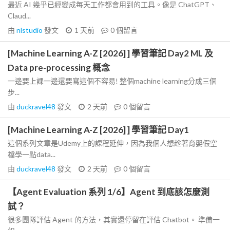
最近 AI 幾乎已經變成每天工作都會用到的工具。像是 ChatGPT、
Claud...
由
nlstudio
發文
1 天前
0
個留言
[Machine Learning A-Z [2026] ] 學習筆記 Day2 ML 及
Data pre-processing 概念
一邊要上課一邊還要寫這個不容易! 整個machine learning分成三個
步...
由
duckravel48
發文
2 天前
0
個留言
[Machine Learning A-Z [2026] ] 學習筆記 Day1
這個系列文章是Udemy上的課程延伸，因為我個人想趁著育嬰假空
檔學一點data...
由
duckravel48
發文
2 天前
0
個留言
【Agent Evaluation 系列 1/6】Agent 到底該怎麼測
試？
很多團隊評估 Agent 的方法，其實還停留在評估 Chatbot。 準備一