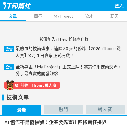
登入
文章
問答
My Project
徵才
聊天
按讚加入 iThelp 粉絲團追蹤
最熱血的技術盛事，連續 30 天的修煉【2026 iThome 鐵
公告
人賽】8 月 1 日賽事正式開啟！
全新專區「My Project」正式上線！邀請你用技術交流，
公告
分享最真實的開發經驗
前往 iThome鐵人賽
技術文章
熱門
鐵人賽
最新
AI 協作不是發帳號：企業要先畫出四條責任邊界