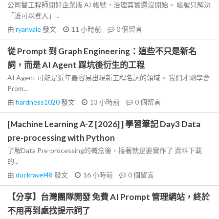
公司替工程師開好企業版 AI 帳號，治理其實還沒開始。 帳號只解決
「誰可以登入」...
由
ryanvale
發文
11 小時前
0
個留言
從 Prompt 到 Graph Engineering：這些不只是新名
詞，而是 AI Agent 踩坑後衍生的工程
AI Agent 可能是近年最容易出現新工程名詞的領域。 我們才剛學會
Prom...
由
hardness1020
發文
13 小時前
0
個留言
[Machine Learning A-Z [2026] ] 學習筆記 Day3 Data
pre-processing with Python
了解Data Pre-processing的概念後，接著就是要實作了 資料下載
的...
由
duckravel48
發文
16 小時前
0
個留言
【分享】台灣團隊開發 免費 AI Prompt 管理網站，終於
不用再到處找提示詞了