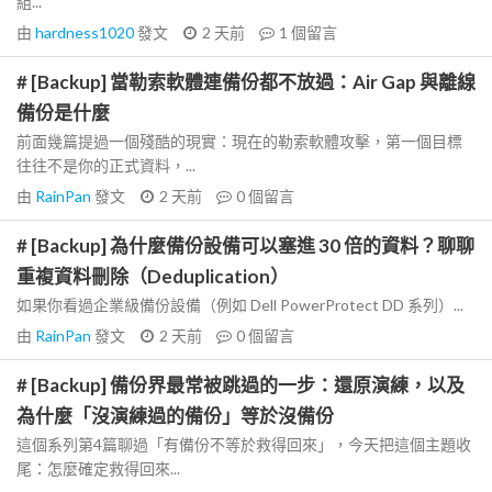
組...
由
hardness1020
發文
2 天前
1
個留言
# [Backup] 當勒索軟體連備份都不放過：Air Gap 與離線
備份是什麼
前面幾篇提過一個殘酷的現實：現在的勒索軟體攻擊，第一個目標
往往不是你的正式資料，...
由
RainPan
發文
2 天前
0
個留言
# [Backup] 為什麼備份設備可以塞進 30 倍的資料？聊聊
重複資料刪除（Deduplication）
如果你看過企業級備份設備（例如 Dell PowerProtect DD 系列）...
由
RainPan
發文
2 天前
0
個留言
# [Backup] 備份界最常被跳過的一步：還原演練，以及
為什麼「沒演練過的備份」等於沒備份
這個系列第4篇聊過「有備份不等於救得回來」，今天把這個主題收
尾：怎麼確定救得回來...