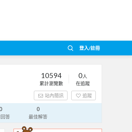
登入/註冊
10594
0
人
累計瀏覽數
在追蹤
站內簡訊
追蹤
0
0
請回答
最佳解答