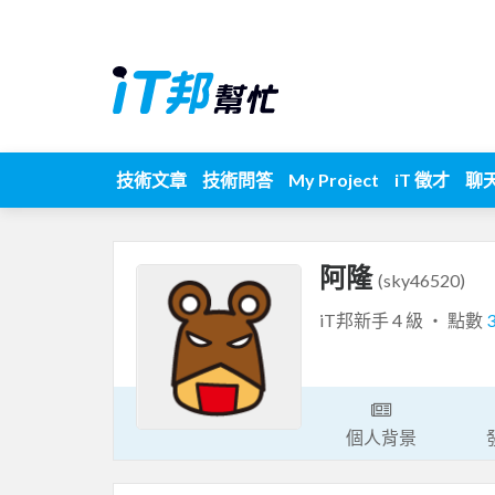
技術文章
技術問答
My Project
iT 徵才
聊
阿隆
(sky46520)
iT邦新手 4 級 ‧ 點數
個人背景