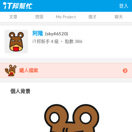
登入
文章
問答
My Project
徵才
聊天
阿隆
(
sky46520
)
iT邦新手
4
級 ‧ 點數
386
鐵人檔案
個人背景